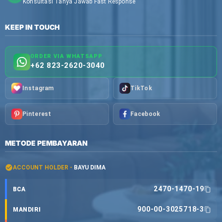
Konsultasi Tanya Jawab Fast Response
KEEP IN TOUCH
ORDER VIA WHATSAPP
+62 823-2620-3040
Instagram
TikTok
Pinterest
Facebook
METODE PEMBAYARAN
ACCOUNT HOLDER -
BAYU DIMA
2470-1470-19
BCA
900-00-3025718-3
MANDIRI