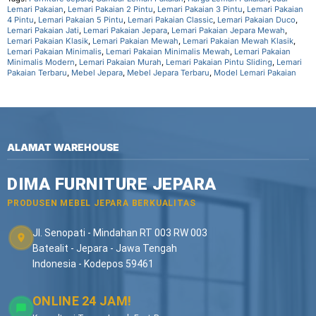
Lemari Pakaian
,
Lemari Pakaian 2 Pintu
,
Lemari Pakaian 3 Pintu
,
Lemari Pakaian
4 Pintu
,
Lemari Pakaian 5 Pintu
,
Lemari Pakaian Classic
,
Lemari Pakaian Duco
,
Lemari Pakaian Jati
,
Lemari Pakaian Jepara
,
Lemari Pakaian Jepara Mewah
,
Lemari Pakaian Klasik
,
Lemari Pakaian Mewah
,
Lemari Pakaian Mewah Klasik
,
Lemari Pakaian Minimalis
,
Lemari Pakaian Minimalis Mewah
,
Lemari Pakaian
Minimalis Modern
,
Lemari Pakaian Murah
,
Lemari Pakaian Pintu Sliding
,
Lemari
Pakaian Terbaru
,
Mebel Jepara
,
Mebel Jepara Terbaru
,
Model Lemari Pakaian
ALAMAT WAREHOUSE
DIMA FURNITURE JEPARA
PRODUSEN MEBEL JEPARA BERKUALITAS
Jl. Senopati - Mindahan RT 003 RW 003
Batealit - Jepara - Jawa Tengah
Indonesia - Kodepos 59461
ONLINE 24 JAM!