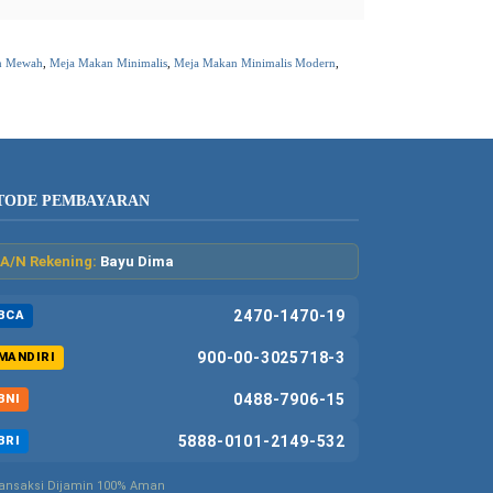
n Mewah
,
Meja Makan Minimalis
,
Meja Makan Minimalis Modern
,
TODE PEMBAYARAN
A/N Rekening:
Bayu Dima
2470-1470-19
BCA
900-00-3025718-3
MANDIRI
0488-7906-15
BNI
5888-0101-2149-532
BRI
ansaksi Dijamin 100% Aman