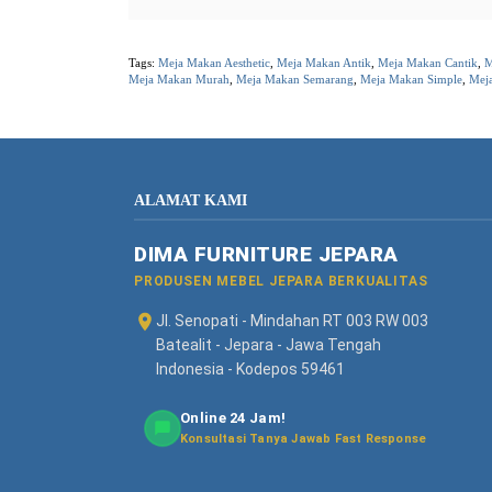
Tags:
Meja Makan Aesthetic
,
Meja Makan Antik
,
Meja Makan Cantik
,
M
Meja Makan Murah
,
Meja Makan Semarang
,
Meja Makan Simple
,
Mej
ALAMAT KAMI
DIMA FURNITURE JEPARA
PRODUSEN MEBEL JEPARA BERKUALITAS
Jl. Senopati - Mindahan RT 003 RW 003
Batealit - Jepara - Jawa Tengah
Indonesia - Kodepos 59461
Online 24 Jam!
Konsultasi Tanya Jawab Fast Response