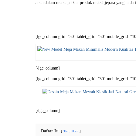
anda dalam mendapatkan produk mebel jepara yang anda i
[lgc_column grid=”50″ tablet_grid=”50″ mobile_grid=”100
[/lgc_column]
[lgc_column grid=”50″ tablet_grid=”50″ mobile_grid=”100
[/lgc_column]
Daftar Isi
Tampilkan