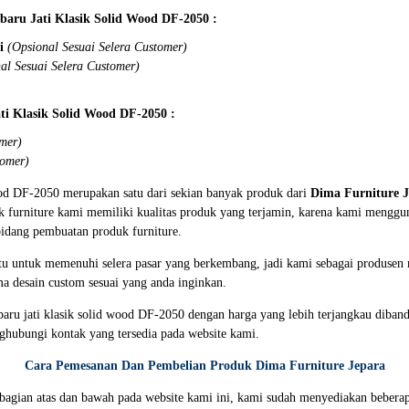
baru Jati Klasik Solid Wood DF-2050 :
ni
(Opsional Sesuai Selera Customer)
al Sesuai Selera Customer)
ti Klasik Solid Wood DF-2050 :
omer)
tomer)
wood DF-2050 merupakan satu dari sekian banyak produk dari
Dima
Furniture 
k furniture kami memiliki kualitas produk yang terjamin, karena kami menggun
bidang pembuatan produk furniture.
tu untuk memenuhi selera pasar yang berkembang, jadi kami sebagai produsen 
a desain custom sesuai yang anda inginkan.
baru jati klasik solid wood DF-2050 dengan harga yang lebih terjangkau diban
ghubungi kontak yang tersedia pada website kami.
Cara Pemesanan Dan Pembelian Produk Dima Furniture Jepara
i bagian atas dan bawah pada website kami ini, kami sudah menyediakan beb