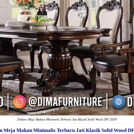
Diskon Meja Makan Minimalis Terbaru Jati Klasik Solid Wood DF-2050
n Meja Makan Minimalis Terbaru Jati Klasik Solid Wood D