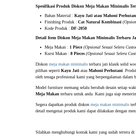
Spesifikasi Produk Diskon Meja Makan Minimalis Ter
Bahan Material :
Kayu Jati atau Mahoni Perhuta
Finishing Produk :
Cat Natural Kombinasi
(Opsion
Kode Produk :
DF-2050
Detail Item Diskon Meja Makan Minimalis Terbaru Ja
Meja Makan :
1 Piece
(Opsional Sesuai Selera Cust
Kursi Makan :
8 Pieces
(Opsional Sesuai Selera Cus
Diskon
meja makan minimalis
terbaru jati klasik solid 
pilihan seperti
Kayu Jati
atau
Mahoni Perhutani
. Produ
oleh tenaga profesional kami yang berpengalaman dalam 
Model furniture memang selalu berubah desain setiap wak
Meja Makan
terbaru untuk anda. Kami juga siap menerim
Segera dapatkan produk diskon
meja makan minimalis
ter
detail mengenai produk kami dapat dilakukan dengan men
Silahkan menghubungi kontak kami yang sudah tertera d