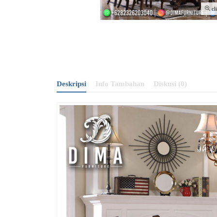
cl
Deskripsi
Info Tambahan
Diskusi (0)