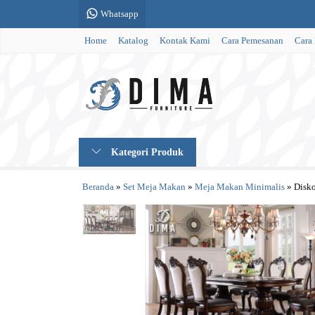
Whatsapp
Home
Katalog
Kontak Kami
Cara Pemesanan
Cara
Kategori Produk
Beranda
»
Set Meja Makan
»
Meja Makan Minimalis
»
Disko