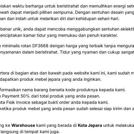
skan waktu berharga untuk beristirahat dan memulihkan energi set
wah dapat menjadi pilihan sempurna. Dengan sentuhan desain yang e
dan indah untuk melarikan diri dari kehidupan sehari-hari.
-benar unik, anda dapat mencoba menggabungkan sentuhan eklekt
 menciptakan kamar tidur yang memukau dan penuh karakter.
pan minimalis rotan DF3668 dengan harga yang terbaik tanpa menguran
amanan dalam beristirahat. Tidur yang nyaman dan cukup sangat b
rtera di bagian atas dan bawah pada website kami ini, kami sud
patkan produk mebel jepara yang anda inginkan.
 informasikan nama barang berseta kode produknya kepada kami.
n Payment 50% dari total produk yang anda pesan.
a Fisik Invoice sebagai bukti order anda kepada kami.
tika produk mebel yang anda pesan sudah selesai siap kirim dan a
ung ke
Warehouse
kami yang berada di
Kota Jepara
untuk melakuka
 langsung di tempat kami juga.