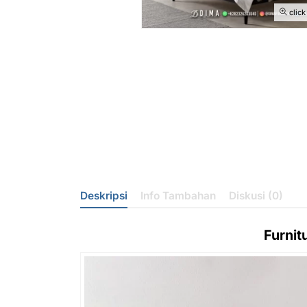
click
Deskripsi
Info Tambahan
Diskusi (0)
Furnit