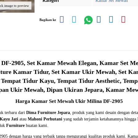
Kategori
Kamar Set Mewah
ick image to preview
Bagikan ke
 DF-2905, Set Kamar Mewah Elegan, Kamar Set M
iture Kamar Tidur, Set Kamar Ukir Mewah, Set Ka
empat Tidur Kayu, Tempat Tidur Aesthetic, Tempat
pan Ukir Mewah, Dipan Ukiran Jepara, Kamar Me
Harga Kamar Set Mewah Ukir Milina DF-2905
k terbaru dari
Dima Furniture Jepara
, produk yang kami desain dengan det
Kayu Jati
atau
Mahoni Perhutani
yang sudah terjamin ketahanannya hingga
oduk
Furniture
buatan kami.
05 dengan harga yang terbaik tanpa mengurangi kualitas produk kami. Kamar