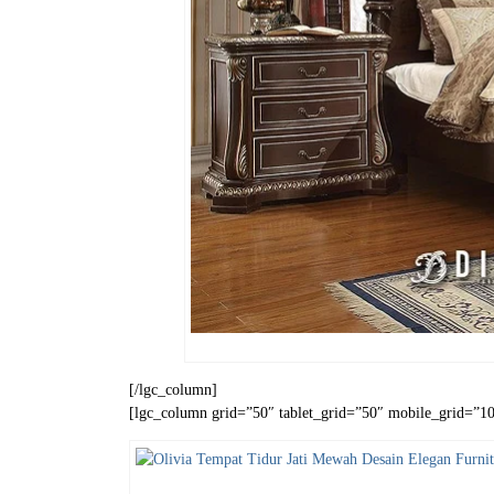
[/lgc_column]
[lgc_column grid=”50″ tablet_grid=”50″ mobile_grid=”100