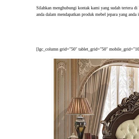
Silahkan menghubungi kontak kami yang sudah tertera d
anda dalam mendapatkan produk mebel jepara yang anda i
[lgc_column grid=”50″ tablet_grid=”50″ mobile_grid=”100