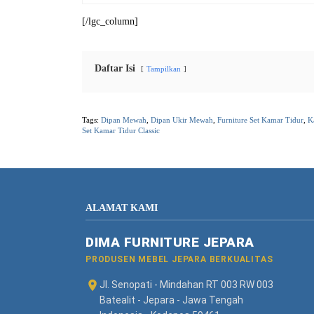
[/lgc_column]
Daftar Isi
Tampilkan
Tags:
Dipan Mewah
,
Dipan Ukir Mewah
,
Furniture Set Kamar Tidur
,
K
Set Kamar Tidur Classic
ALAMAT KAMI
DIMA FURNITURE JEPARA
PRODUSEN MEBEL JEPARA BERKUALITAS
Jl. Senopati - Mindahan RT 003 RW 003
Batealit - Jepara - Jawa Tengah