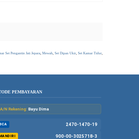
ar Set Pengantin Jati Jepara
,
Mewah
,
Set Dipan Ukir
,
Set Kamar Tidur
,
TODE PEMBAYARAN
A/N Rekening:
Bayu Dima
2470-1470-19
BCA
900-00-3025718-3
MANDIRI