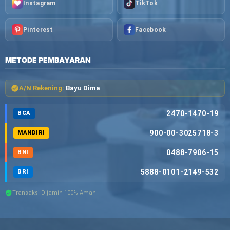
Instagram
TikTok
Pinterest
Facebook
METODE PEMBAYARAN
A/N Rekening:
Bayu Dima
2470-1470-19
BCA
900-00-3025718-3
MANDIRI
0488-7906-15
BNI
5888-0101-2149-532
BRI
Transaksi Dijamin 100% Aman