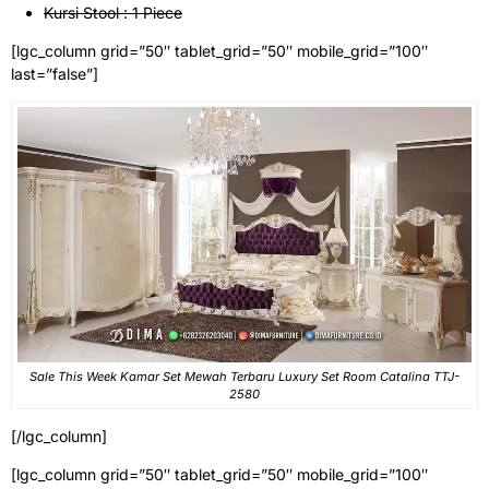
Kursi Stool : 1 Piece
[lgc_column grid=”50″ tablet_grid=”50″ mobile_grid=”100″
last=”false”]
Sale This Week Kamar Set Mewah Terbaru Luxury Set Room Catalina TTJ-
2580
[/lgc_column]
[lgc_column grid=”50″ tablet_grid=”50″ mobile_grid=”100″