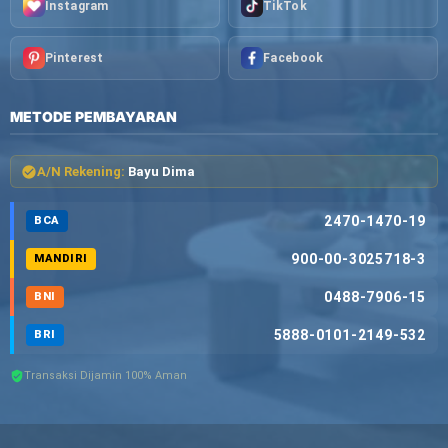
Instagram
TikTok
Pinterest
Facebook
METODE PEMBAYARAN
A/N Rekening:
Bayu Dima
2470-1470-19
BCA
900-00-3025718-3
MANDIRI
0488-7906-15
BNI
5888-0101-2149-532
BRI
Transaksi Dijamin 100% Aman