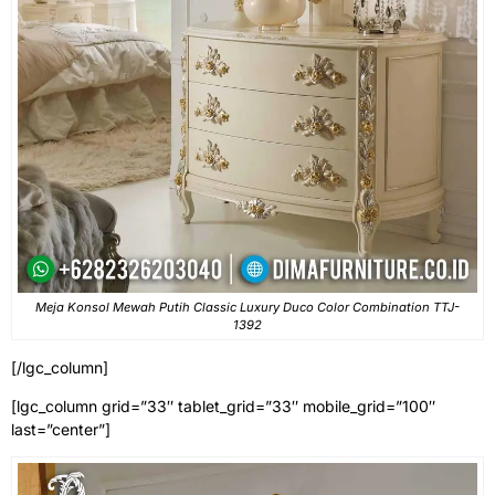
Meja Konsol Mewah Putih Classic Luxury Duco Color Combination TTJ-
1392
[/lgc_column]
[lgc_column grid=”33″ tablet_grid=”33″ mobile_grid=”100″
last=”center”]