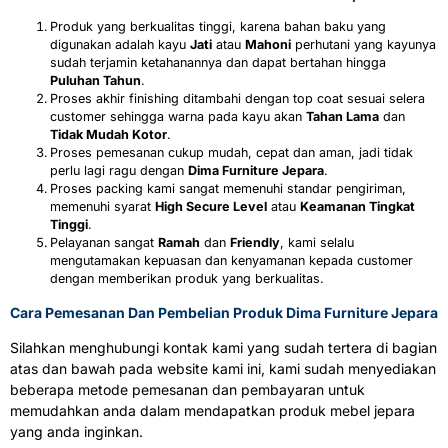
Produk yang berkualitas tinggi, karena bahan baku yang
digunakan adalah kayu
Jati
atau
Mahoni
perhutani yang kayunya
sudah terjamin ketahanannya dan dapat bertahan hingga
Puluhan Tahun
.
Proses akhir finishing ditambahi dengan top coat sesuai selera
customer sehingga warna pada kayu akan
Tahan Lama
dan
Tidak Mudah Kotor
.
Proses pemesanan cukup mudah, cepat dan aman, jadi tidak
perlu lagi ragu dengan
Dima Furniture Jepara
.
Proses packing kami sangat memenuhi standar pengiriman,
memenuhi syarat
High Secure Level
atau
Keamanan Tingkat
Tinggi
.
Pelayanan sangat
Ramah
dan
Friendly
, kami selalu
mengutamakan kepuasan dan kenyamanan kepada customer
dengan memberikan produk yang berkualitas.
Cara Pemesanan Dan Pembelian Produk Dima Furniture Jepara
Silahkan menghubungi kontak kami yang sudah tertera di bagian
atas dan bawah pada website kami ini, kami sudah menyediakan
beberapa metode pemesanan dan pembayaran untuk
memudahkan anda dalam mendapatkan produk mebel jepara
yang anda inginkan.