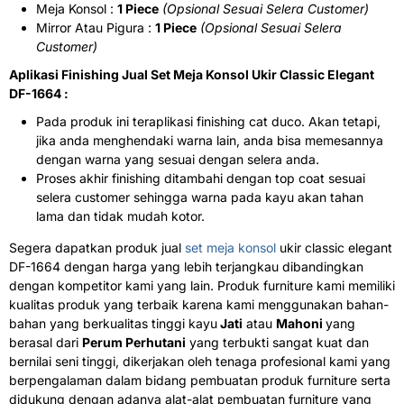
Meja Konsol :
1 Piece
(Opsional Sesuai Selera Customer)
Mirror Atau Pigura :
1 Piece
(Opsional Sesuai Selera
Customer)
Aplikasi Finishing Jual Set Meja Konsol Ukir Classic Elegant
DF-1664 :
Pada produk ini teraplikasi finishing cat duco. Akan tetapi,
jika anda menghendaki warna lain, anda bisa memesannya
dengan warna yang sesuai dengan selera anda.
Proses akhir finishing ditambahi dengan top coat sesuai
selera customer sehingga warna pada kayu akan tahan
lama dan tidak mudah kotor.
Segera dapatkan produk jual
set meja konsol
ukir classic elegant
DF-1664 dengan harga yang lebih terjangkau dibandingkan
dengan kompetitor kami yang lain. Produk furniture kami memiliki
kualitas produk yang terbaik karena kami menggunakan bahan-
bahan yang berkualitas tinggi kayu
Jati
atau
Mahoni
yang
berasal dari
Perum Perhutani
yang terbukti sangat kuat dan
bernilai seni tinggi, dikerjakan oleh tenaga profesional kami yang
berpengalaman dalam bidang pembuatan produk furniture serta
didukung dengan adanya alat-alat pembuatan furniture yang