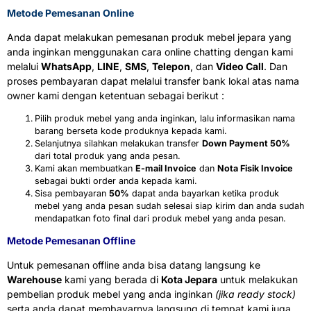
Metode Pemesanan Online
Anda dapat melakukan pemesanan produk mebel jepara yang
anda inginkan menggunakan cara online chatting dengan kami
melalui
WhatsApp
,
LINE
,
SMS
,
Telepon
, dan
Video Call
. Dan
proses pembayaran dapat melalui transfer bank lokal atas nama
owner kami dengan ketentuan sebagai berikut :
Pilih produk mebel yang anda inginkan, lalu informasikan nama
barang berseta kode produknya kepada kami.
Selanjutnya silahkan melakukan transfer
Down Payment 50%
dari total produk yang anda pesan.
Kami akan membuatkan
E-mail Invoice
dan
Nota Fisik Invoice
sebagai bukti order anda kepada kami.
Sisa pembayaran
50%
dapat anda bayarkan ketika produk
mebel yang anda pesan sudah selesai siap kirim dan anda sudah
mendapatkan foto final dari produk mebel yang anda pesan.
Metode Pemesanan Offline
Untuk pemesanan offline anda bisa datang langsung ke
Warehouse
kami yang berada di
Kota Jepara
untuk melakukan
pembelian produk mebel yang anda inginkan
(jika ready stock)
serta anda dapat membayarnya langsung di tempat kami juga.