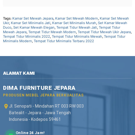
Tags:
Kamar Set Mewah Jepara
,
Kamar Set Mewah Modern
,
Kamar Set Mewah
Ukir
,
Kamar Set Minimalis Jati
,
Kamar Set Minimalis Murah
,
Set Kamar Mewah
Duco
,
Set Kamar Mewah Elegan
,
Tempat Tidur Mewah Jati
,
Tempat Tidur
Mewah Jepara
,
Tempat Tidur Mewah Modern
,
Tempat Tidur Mewah Ukir Jepara
,
Tempat Tidur Minimalis 2022
,
Tempat Tidur Minimalis Mewah
,
Tempat Tidur
Minimalis Modern
,
Tempat Tidur Minimalis Terbaru 2022
ALAMAT KAMI
DIMA FURNITURE JEPARA
PRODUSEN MEBEL JEPARA BERKUALITAS
Jl. Senopati - Mindahan RT 003 RW 003
Batealit - Jepara - Jawa Tengah
Indonesia - Kodepos 59461
Online 24 Jam!