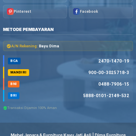
Pinterest
Facebook
METODE PEMBAYARAN
A/N Rekening:
Bayu Dima
2470-1470-19
BCA
900-00-3025718-3
MANDIRI
0488-7906-15
BNI
5888-0101-2149-532
BRI
Transaksi Dijamin 100% Aman
Mebel Jepara & Furniture Kayu Jati Asli | Dima Furniture