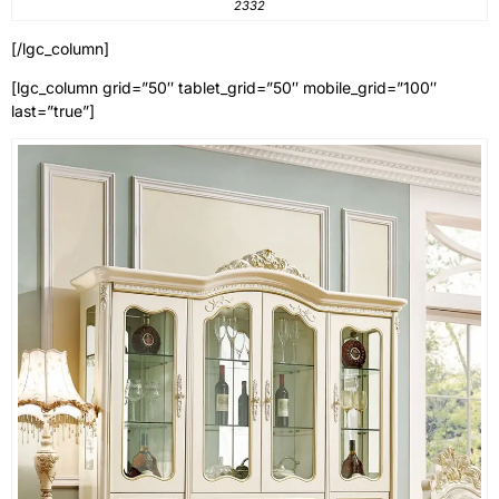
2332
[/lgc_column]
[lgc_column grid=”50″ tablet_grid=”50″ mobile_grid=”100″
last=”true”]