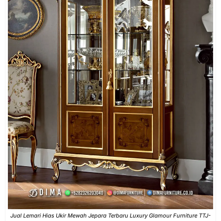
Jual Lemari Hias Ukir Mewah Jepara Terbaru Luxury Glamour Furniture TTJ-