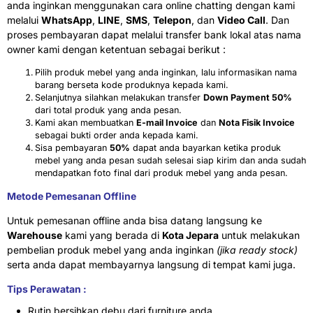
anda inginkan menggunakan cara online chatting dengan kami
melalui
WhatsApp
,
LINE
,
SMS
,
Telepon
, dan
Video Call
. Dan
proses pembayaran dapat melalui transfer bank lokal atas nama
owner kami dengan ketentuan sebagai berikut :
Pilih produk mebel yang anda inginkan, lalu informasikan nama
barang berseta kode produknya kepada kami.
Selanjutnya silahkan melakukan transfer
Down Payment 50%
dari total produk yang anda pesan.
Kami akan membuatkan
E-mail Invoice
dan
Nota Fisik Invoice
sebagai bukti order anda kepada kami.
Sisa pembayaran
50%
dapat anda bayarkan ketika produk
mebel yang anda pesan sudah selesai siap kirim dan anda sudah
mendapatkan foto final dari produk mebel yang anda pesan.
Metode Pemesanan Offline
Untuk pemesanan offline anda bisa datang langsung ke
Warehouse
kami yang berada di
Kota Jepara
untuk melakukan
pembelian produk mebel yang anda inginkan
(jika ready stock)
serta anda dapat membayarnya langsung di tempat kami juga.
Tips Perawatan :
Rutin bersihkan debu dari furniture anda.