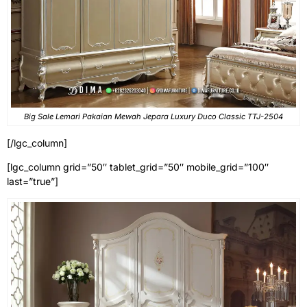
Big Sale Lemari Pakaian Mewah Jepara Luxury Duco Classic TTJ-2504
[/lgc_column]
[lgc_column grid=”50″ tablet_grid=”50″ mobile_grid=”100″
last=”true”]