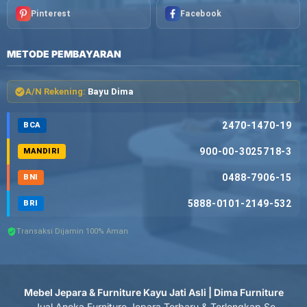
Pinterest
Facebook
METODE PEMBAYARAN
A/N Rekening:
Bayu Dima
2470-1470-19
BCA
900-00-3025718-3
MANDIRI
0488-7906-15
BNI
5888-0101-2149-532
BRI
Transaksi Dijamin 100% Aman
Mebel Jepara & Furniture Kayu Jati Asli | Dima Furniture
- Jual Aneka Furniture Jepara Terbaru & Terlengkap Se-