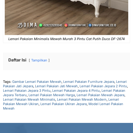
Lemari Pakaian Minimalis Mewah Murah 3 Pintu Cat Putih Duco DF-2674
Daftar Isi
Tampilkan
Tags:
Gambar Lemari Pakaian Mewah
,
Lemari Pakaian Furniture Jepara
,
Lemari
Pakaian Jati Jepara
,
Lemari Pakaian Jati Mewah
,
Lemari Pakaian Jepara 2 Pintu
,
Lemari Pakaian Jepara 3 Pintu
,
Lemari Pakaian Jepara 4 Pintu
,
Lemari Pakaian
Jepara Terbaru
,
Lemari Pakaian Mewah Harga
,
Lemari Pakaian Mewah Jepara
,
Lemari Pakaian Mewah Minimalis
,
Lemari Pakaian Mewah Modern
,
Lemari
Pakaian Mewah Ukiran
,
Lemari Pakaian Ukiran Jepara
,
Model Lemari Pakaian
Mewah