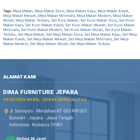
Tags:
Meja Makan
,
Meja Makan Duco
,
Meja Makan Kayu
,
Meja Makan Klasik
,
Meja Makan Mewah
,
Meja Makan Minimalis
,
Meja Makan Modern
,
Meja Makan
Murah
,
Meja Makan Terbaru
,
Set Kursi Makan
,
Set Kursi Makan Duco
,
Set Kursi
Makan Kayu
,
Set Kursi Makan Klasik
,
Set Kursi Makan Mewah
,
Set Kursi Makan
Minimalis
,
Set Kursi Makan Modern
,
Set Kursi Makan Murah
,
Set Kursi Makan
Terbaru
,
Set Meja Makan
,
Set Meja Makan Duco
,
Set Meja Makan Kayu
,
Set Meja
Makan Klasik
,
Set Meja Makan Mewah
,
Set Meja Makan Minimalis
,
Set Meja
Makan Modern
,
Set Meja Makan Murah
,
Set Meja Makan Terbaru
ALAMAT KAMI
DIMA FURNITURE JEPARA
PRODUSEN MEBEL JEPARA BERKUALITAS
Jl. Senopati - Mindahan RT 003 RW 003
Batealit - Jepara - Jawa Tengah
Indonesia - Kodepos 59461
Online 24 Jam!