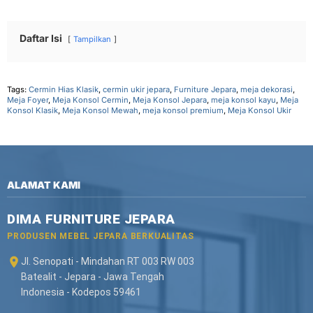
Daftar Isi
Tampilkan
Tags:
Cermin Hias Klasik
,
cermin ukir jepara
,
Furniture Jepara
,
meja dekorasi
,
Meja Foyer
,
Meja Konsol Cermin
,
Meja Konsol Jepara
,
meja konsol kayu
,
Meja
Konsol Klasik
,
Meja Konsol Mewah
,
meja konsol premium
,
Meja Konsol Ukir
ALAMAT KAMI
DIMA FURNITURE JEPARA
PRODUSEN MEBEL JEPARA BERKUALITAS
Jl. Senopati - Mindahan RT 003 RW 003
Batealit - Jepara - Jawa Tengah
Indonesia - Kodepos 59461