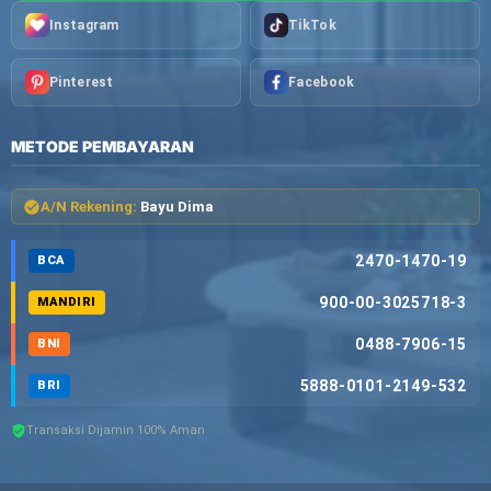
Instagram
TikTok
Pinterest
Facebook
METODE PEMBAYARAN
A/N Rekening:
Bayu Dima
2470-1470-19
BCA
900-00-3025718-3
MANDIRI
0488-7906-15
BNI
5888-0101-2149-532
BRI
Transaksi Dijamin 100% Aman