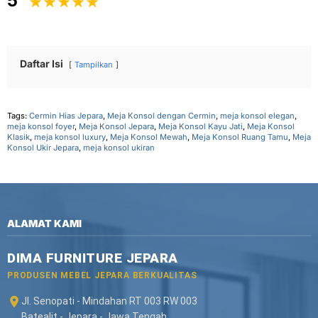
5
Daftar Isi
Tampilkan
Tags:
Cermin Hias Jepara
,
Meja Konsol dengan Cermin
,
meja konsol elegan
,
meja konsol foyer
,
Meja Konsol Jepara
,
Meja Konsol Kayu Jati
,
Meja Konsol
Klasik
,
meja konsol luxury
,
Meja Konsol Mewah
,
Meja Konsol Ruang Tamu
,
Meja
Konsol Ukir Jepara
,
meja konsol ukiran
ALAMAT KAMI
DIMA FURNITURE JEPARA
PRODUSEN MEBEL JEPARA BERKUALITAS
Jl. Senopati - Mindahan RT 003 RW 003
Batealit - Jepara - Jawa Tengah