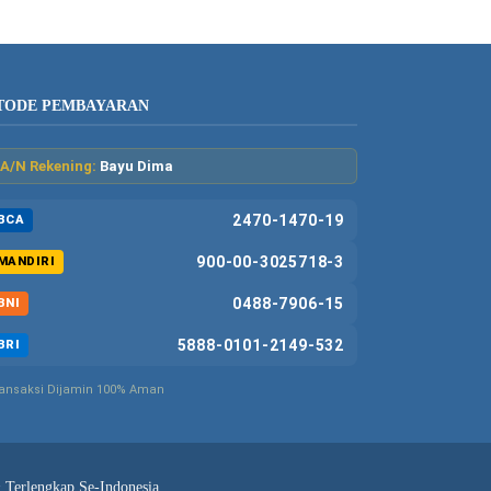
TODE PEMBAYARAN
A/N Rekening:
Bayu Dima
2470-1470-19
BCA
900-00-3025718-3
MANDIRI
0488-7906-15
BNI
5888-0101-2149-532
BRI
ansaksi Dijamin 100% Aman
& Terlengkap Se-Indonesia