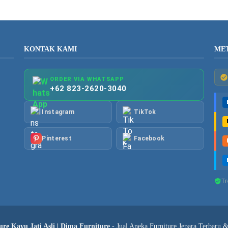
KONTAK KAMI
ME
ORDER VIA WHATSAPP
+62 823-2620-3040
Instagram
TikTok
Pinterest
Facebook
Tr
re Kayu Jati Asli | Dima Furniture
- Jual Aneka Furniture Jepara Terbaru 