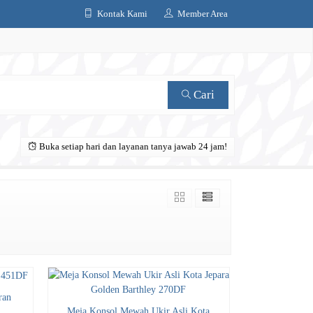
Kontak Kami
Member Area
Cari
Buka setiap hari dan layanan tanya jawab 24 jam!
ran
Meja Konsol Mewah Ukir Asli Kota