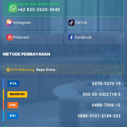
ORDER VIA WHATSAPP
+62 823-2620-3040
Instagram
TikTok
Pinterest
Facebook
METODE PEMBAYARAN
A/N Rekening:
Bayu Dima
2470-1470-19
BCA
900-00-3025718-3
MANDIRI
0488-7906-15
BNI
5888-0101-2149-532
BRI