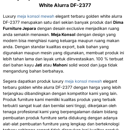
White Alurra DF-2377
Luxury
meja konsol mewah
elegant terbaru golden white alurra
DF-2377 merupakan satu dari sekian banyak produk dari
Dima
Furniture Jepara
dengan desain exclusive menjadikan ruang
anda semakin menawan.
Meja Konsol
dengan design yang
modern bisa menghiasi ruang keluarga maupun ruang makan
anda. Dengan standar kualitas export, baik bahan yang
digunakan maupun mesin yang digunakan, membuat produk ini
lebih tahan lama dan layak untuk diinvestasikan. 100 % terbuat
dari bahan kayu
Jati
atau
Mahon
i solid wood dan juga tidak
mengandung bahan berbahaya.
Segera dapatkan produk luxury
meja konsol mewah
elegant
terbaru golden white alurra DF-2377 dengan harga yang lebih
terjangkau dibandingkan dengan kompetitor kami yang lain.
Produk furniture kami memiliki kualitas produk yang terbaik
terbukti sangat kuat dan bernilai seni tinggi, dikerjakan oleh
tenaga profesional kami yang berpengalaman dalam bidang
pembuatan produk furniture serta didukung dengan adanya
alat-alat pembuatan furniture yang lengkap dan berteknologi
terbaru sehingga sangat tidak diragukan lagi kualitas produk