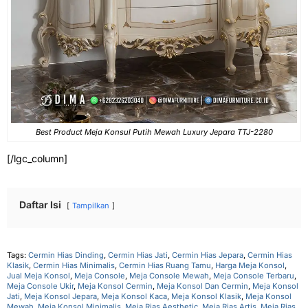
Best Product Meja Konsul Putih Mewah Luxury Jepara TTJ-2280
[/lgc_column]
Daftar Isi
Tampilkan
Tags:
Cermin Hias Dinding
,
Cermin Hias Jati
,
Cermin Hias Jepara
,
Cermin Hias
Klasik
,
Cermin Hias Minimalis
,
Cermin Hias Ruang Tamu
,
Harga Meja Konsol
,
Jual Meja Konsol
,
Meja Console
,
Meja Console Mewah
,
Meja Console Terbaru
,
Meja Console Ukir
,
Meja Konsol Cermin
,
Meja Konsol Dan Cermin
,
Meja Konsol
Jati
,
Meja Konsol Jepara
,
Meja Konsol Kaca
,
Meja Konsol Klasik
,
Meja Konsol
Mewah
,
Meja Konsol Minimalis
,
Meja Rias Aesthetic
,
Meja Rias Artis
,
Meja Rias