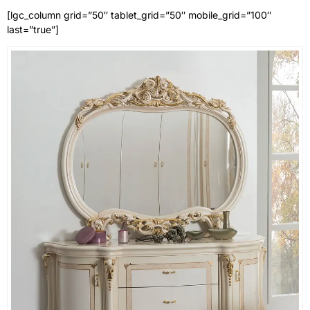
[lgc_column grid=”50″ tablet_grid=”50″ mobile_grid=”100″
last=”true”]