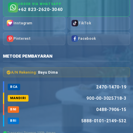
ORDER VIA WHATSAPP
+62 823-2620-3040
Instagram
TikTok
Pinterest
Facebook
METODE PEMBAYARAN
A/N Rekening:
Bayu Dima
2470-1470-19
BCA
900-00-3025718-3
MANDIRI
0488-7906-15
BNI
5888-0101-2149-532
BRI
Transaksi Dijamin 100% Aman