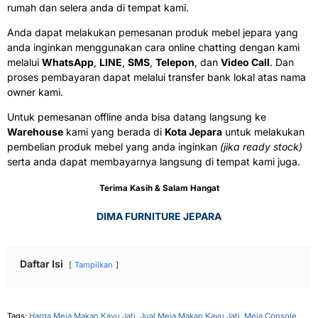
rumah dan selera anda di tempat kami.
Anda dapat melakukan pemesanan produk mebel jepara yang
anda inginkan menggunakan cara online chatting dengan kami
melalui
WhatsApp
,
LINE
,
SMS
,
Telepon
, dan
Video Call
. Dan
proses pembayaran dapat melalui transfer bank lokal atas nama
owner kami.
Untuk pemesanan offline anda bisa datang langsung ke
Warehouse
kami yang berada di
Kota Jepara
untuk melakukan
pembelian produk mebel yang anda inginkan
(jika ready stock)
serta anda dapat membayarnya langsung di tempat kami juga.
Terima Kasih & Salam Hangat
DIMA FURNITURE JEPARA
Daftar Isi
Tampilkan
Tags:
Harga Meja Makan Kayu Jati
,
Jual Meja Makan Kayu Jati
,
Meja Console