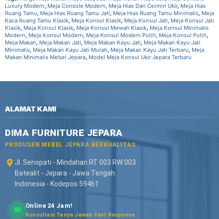
Luxury Modern
,
Meja Console Modern
,
Meja Hias Dan Cermin Ukir
,
Meja Hias
Ruang Tamu
,
Meja Hias Ruang Tamu Jati
,
Meja Hias Ruang Tamu Minimalis
,
Meja
Kaca Ruang Tamu Klasik
,
Meja Konsol Klasik
,
Meja Konsul Jati
,
Meja Konsul Jati
Klasik
,
Meja Konsul Klasik
,
Meja Konsul Mewah Klasik
,
Meja Konsul Minimalis
Modern
,
Meja Konsul Modern
,
Meja Konsul Modern Putih
,
Meja Konsul Putih
,
Meja Makan
,
Meja Makan Jati
,
Meja Makan Kayu Jati
,
Meja Makan Kayu Jati
Minimalis
,
Meja Makan Kayu Jati Murah
,
Meja Makan Kayu Jati Terbaru
,
Meja
Makan Minimalis Mebel Jepara
,
Model Meja Konsul Ukir Jepara Terbaru
ALAMAT KAMI
DIMA FURNITURE JEPARA
PRODUSEN MEBEL JEPARA BERKUALITAS
Jl. Senopati - Mindahan RT 003 RW 003
Batealit - Jepara - Jawa Tengah
Indonesia - Kodepos 59461
Online 24 Jam!
Konsultasi Tanya Jawab Fast Response