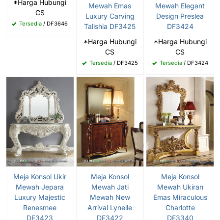
*Harga Hubungi
Mewah Emas
Mewah Elegant
CS
Luxury Carving
Design Preslea
Tersedia
/ DF3646
Talishia DF3425
DF3424
*Harga Hubungi
*Harga Hubungi
CS
CS
Tersedia
/ DF3425
Tersedia
/ DF3424
Meja Konsol Ukir
Meja Konsol
Meja Konsol
Mewah Jepara
Mewah Jati
Mewah Ukiran
Luxury Majestic
Mewah New
Emas Miraculous
Renesmee
Arrival Lynelle
Charlotte
DF3423
DF3422
DF3340