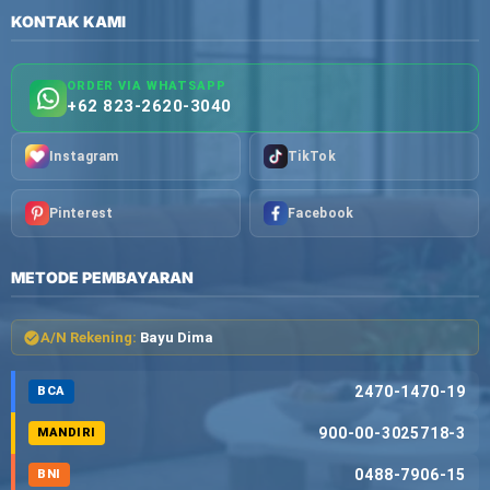
KONTAK KAMI
ORDER VIA WHATSAPP
+62 823-2620-3040
Instagram
TikTok
Pinterest
Facebook
METODE PEMBAYARAN
A/N Rekening:
Bayu Dima
2470-1470-19
BCA
900-00-3025718-3
MANDIRI
0488-7906-15
BNI