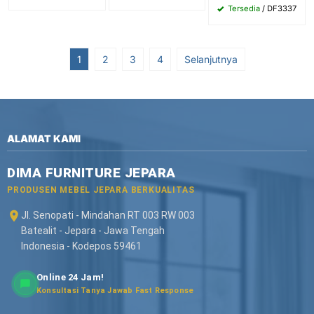
Tersedia
/ DF3337
1
2
3
4
Selanjutnya
ALAMAT KAMI
DIMA FURNITURE JEPARA
PRODUSEN MEBEL JEPARA BERKUALITAS
Jl. Senopati - Mindahan RT 003 RW 003
Batealit - Jepara - Jawa Tengah
Indonesia - Kodepos 59461
Online 24 Jam!
Konsultasi Tanya Jawab Fast Response