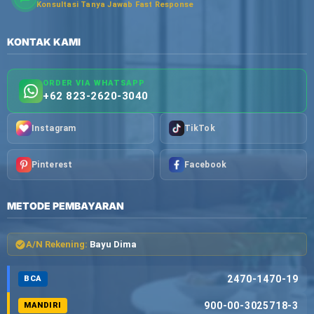
Konsultasi Tanya Jawab Fast Response
KONTAK KAMI
ORDER VIA WHATSAPP
+62 823-2620-3040
Instagram
TikTok
Pinterest
Facebook
METODE PEMBAYARAN
A/N Rekening:
Bayu Dima
2470-1470-19
BCA
900-00-3025718-3
MANDIRI