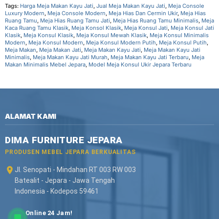
Tags:
Harga Meja Makan Kayu Jati
,
Jual Meja Makan Kayu Jati
,
Meja Console
Luxury Modern
,
Meja Console Modern
,
Meja Hias Dan Cermin Ukir
,
Meja Hias
Ruang Tamu
,
Meja Hias Ruang Tamu Jati
,
Meja Hias Ruang Tamu Minimalis
,
Meja
Kaca Ruang Tamu Klasik
,
Meja Konsol Klasik
,
Meja Konsul Jati
,
Meja Konsul Jati
Klasik
,
Meja Konsul Klasik
,
Meja Konsul Mewah Klasik
,
Meja Konsul Minimalis
Modern
,
Meja Konsul Modern
,
Meja Konsul Modern Putih
,
Meja Konsul Putih
,
Meja Makan
,
Meja Makan Jati
,
Meja Makan Kayu Jati
,
Meja Makan Kayu Jati
Minimalis
,
Meja Makan Kayu Jati Murah
,
Meja Makan Kayu Jati Terbaru
,
Meja
Makan Minimalis Mebel Jepara
,
Model Meja Konsul Ukir Jepara Terbaru
ALAMAT KAMI
DIMA FURNITURE JEPARA
PRODUSEN MEBEL JEPARA BERKUALITAS
Jl. Senopati - Mindahan RT 003 RW 003
Batealit - Jepara - Jawa Tengah
Indonesia - Kodepos 59461
Online 24 Jam!