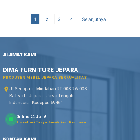
1
2
3
4
Selanjutnya
ALAMAT KAMI
DIMA FURNITURE JEPARA
PRODUSEN MEBEL JEPARA BERKUALITAS
Jl. Senopati - Mindahan RT 003 RW 003
Batealit - Jepara - Jawa Tengah
Indonesia - Kodepos 59461
Online 24 Jam!
Konsultasi Tanya Jawab Fast Response
KONTAK KAMI