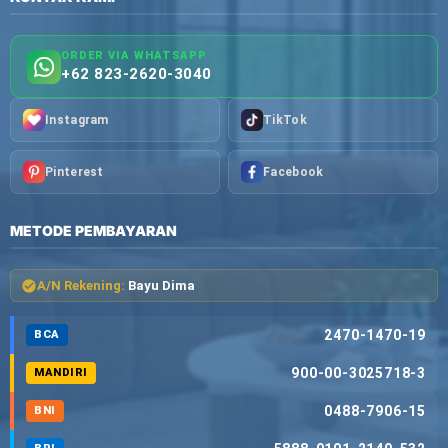
ORDER VIA WHATSAPP
+62 823-2620-3040
Instagram
TikTok
Pinterest
Facebook
METODE PEMBAYARAN
A/N Rekening:
Bayu Dima
2470-1470-19
BCA
900-00-3025718-3
MANDIRI
0488-7906-15
BNI