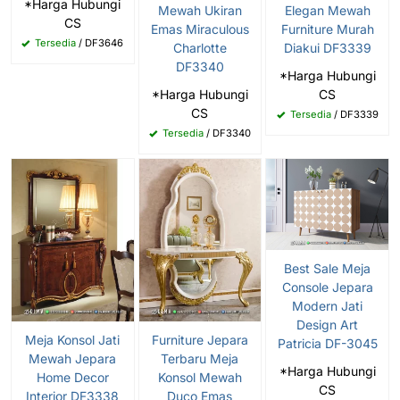
*Harga Hubungi
Mewah Ukiran
Elegan Mewah
CS
Emas Miraculous
Furniture Murah
Tersedia
/ DF3646
Charlotte
Diakui DF3339
DF3340
*Harga Hubungi
*Harga Hubungi
CS
CS
Tersedia
/ DF3339
Tersedia
/ DF3340
Best Sale Meja
Console Jepara
Modern Jati
Design Art
Meja Konsol Jati
Furniture Jepara
Patricia DF-3045
Mewah Jepara
Terbaru Meja
*Harga Hubungi
Home Decor
Konsol Mewah
CS
Interior DF3338
Duco Emas