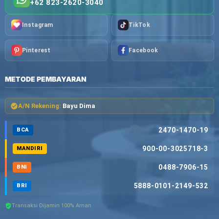
+62 823-2620-3040
Instagram
TikTok
Pinterest
Facebook
METODE PEMBAYARAN
A/N Rekening:
Bayu Dima
2470-1470-19
BCA
900-00-3025718-3
MANDIRI
0488-7906-15
BNI
5888-0101-2149-532
BRI
Transaksi Dijamin 100% Aman