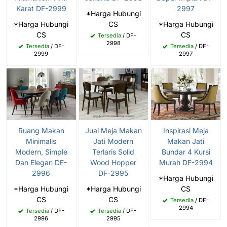
Karat DF-2999
2997
*Harga Hubungi
*Harga Hubungi
CS
*Harga Hubungi
CS
CS
Tersedia
/ DF-
2998
Tersedia
/ DF-
Tersedia
/ DF-
2999
2997
Ruang Makan
Jual Meja Makan
Inspirasi Meja
Minimalis
Jati Modern
Makan Jati
Modern, Simple
Terlaris Solid
Bundar 4 Kursi
Dan Elegan DF-
Wood Hopper
Murah DF-2994
2996
DF-2995
*Harga Hubungi
*Harga Hubungi
*Harga Hubungi
CS
CS
CS
Tersedia
/ DF-
2994
Tersedia
/ DF-
Tersedia
/ DF-
2996
2995