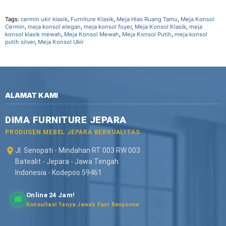
Tags:
cermin ukir klasik
,
Furniture Klasik
,
Meja Hias Ruang Tamu
,
Meja Konsol
Cermin
,
meja konsol elegan
,
meja konsol foyer
,
Meja Konsol Klasik
,
meja
konsol klasik mewah
,
Meja Konsol Mewah
,
Meja Konsol Putih
,
meja konsol
putih silver
,
Meja Konsol Ukir
ALAMAT KAMI
DIMA FURNITURE JEPARA
PRODUSEN MEBEL JEPARA BERKUALITAS
Jl. Senopati - Mindahan RT 003 RW 003
Batealit - Jepara - Jawa Tengah
Indonesia - Kodepos 59461
Online 24 Jam!
Konsultasi Tanya Jawab Fast Response