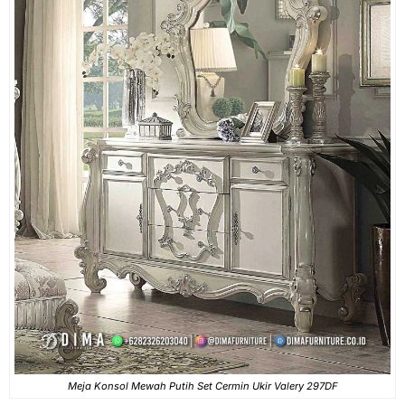
Meja Konsol Mewah Putih Set Cermin Ukir Valery 297DF