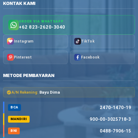
KONTAK KAMI
ORDER VIA WHATSAPP
+62 823-2620-3040
Instagram
TikTok
Pinterest
Facebook
METODE PEMBAYARAN
A/N Rekening:
Bayu Dima
2470-1470-19
BCA
900-00-3025718-3
MANDIRI
0488-7906-15
BNI