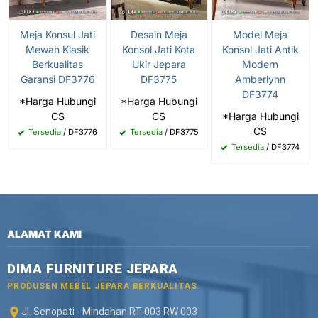
Meja Konsul Jati
Desain Meja
Model Meja
Mewah Klasik
Konsol Jati Kota
Konsol Jati Antik
Berkualitas
Ukir Jepara
Modern
Garansi DF3776
DF3775
Amberlynn
DF3774
*Harga Hubungi
*Harga Hubungi
CS
CS
*Harga Hubungi
CS
Tersedia
/ DF3776
Tersedia
/ DF3775
Tersedia
/ DF3774
ALAMAT KAMI
DIMA FURNITURE JEPARA
PRODUSEN MEBEL JEPARA BERKUALITAS
Jl. Senopati - Mindahan RT 003 RW 003