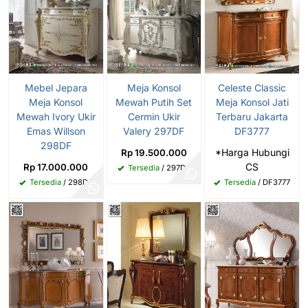
Mebel Jepara
Meja Konsol
Celeste Classic
Meja Konsol
Mewah Putih Set
Meja Konsol Jati
Mewah Ivory Ukir
Cermin Ukir
Terbaru Jakarta
Emas Willson
Valery 297DF
DF3777
298DF
*Harga Hubungi
Rp 19.500.000
CS
Rp 17.000.000
Tersedia
/ 297DF
Tersedia
/ 298DF
Tersedia
/ DF3777