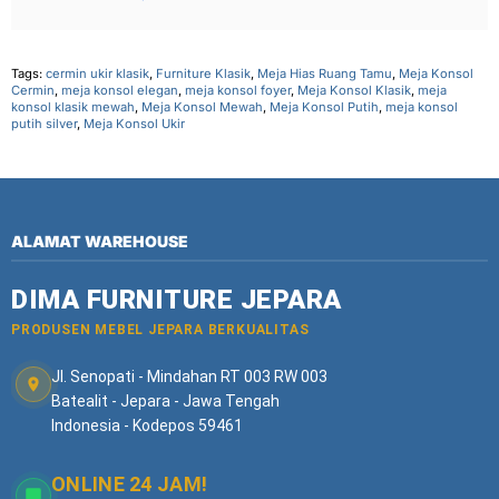
Tags:
cermin ukir klasik
,
Furniture Klasik
,
Meja Hias Ruang Tamu
,
Meja Konsol
Cermin
,
meja konsol elegan
,
meja konsol foyer
,
Meja Konsol Klasik
,
meja
konsol klasik mewah
,
Meja Konsol Mewah
,
Meja Konsol Putih
,
meja konsol
putih silver
,
Meja Konsol Ukir
ALAMAT WAREHOUSE
DIMA FURNITURE JEPARA
PRODUSEN MEBEL JEPARA BERKUALITAS
Jl. Senopati - Mindahan RT 003 RW 003
Batealit - Jepara - Jawa Tengah
Indonesia - Kodepos 59461
ONLINE 24 JAM!