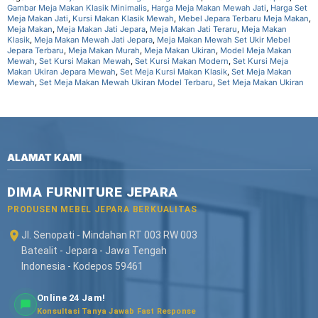
Gambar Meja Makan Klasik Minimalis
,
Harga Meja Makan Mewah Jati
,
Harga Set
Meja Makan Jati
,
Kursi Makan Klasik Mewah
,
Mebel Jepara Terbaru Meja Makan
,
Meja Makan
,
Meja Makan Jati Jepara
,
Meja Makan Jati Teraru
,
Meja Makan
Klasik
,
Meja Makan Mewah Jati Jepara
,
Meja Makan Mewah Set Ukir Mebel
Jepara Terbaru
,
Meja Makan Murah
,
Meja Makan Ukiran
,
Model Meja Makan
Mewah
,
Set Kursi Makan Mewah
,
Set Kursi Makan Modern
,
Set Kursi Meja
Makan Ukiran Jepara Mewah
,
Set Meja Kursi Makan Klasik
,
Set Meja Makan
Mewah
,
Set Meja Makan Mewah Ukiran Model Terbaru
,
Set Meja Makan Ukiran
ALAMAT KAMI
DIMA FURNITURE JEPARA
PRODUSEN MEBEL JEPARA BERKUALITAS
Jl. Senopati - Mindahan RT 003 RW 003
Batealit - Jepara - Jawa Tengah
Indonesia - Kodepos 59461
Online 24 Jam!
Konsultasi Tanya Jawab Fast Response