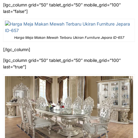
[lgc_column grid=”50″ tablet_grid=”50″ mobile_grid=”100″
last=”false”]
Harga Meja Makan Mewah Terbaru Ukiran Furniture Jepara ID-657
[/lgc_column]
[lgc_column grid=”50″ tablet_grid=”50″ mobile_grid=”100″
last=”true”]