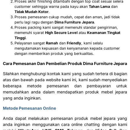
Proses akhir finishing ditambahi dengan top coat sesuai selera
customer sehingga warna pada kayu akan
Tahan Lama
dan
Tidak Mudah Kotor
.
Proses pemesanan cukup mudah, cepat dan aman, jadi tidak
perlu lagi ragu dengan
Dima Furniture Jepara
.
Proses packing kami sangat memenuhi standar pengiriman,
memenuhi syarat
H
igh Secure Level
atau
K
eamanan Tingkat
Tinggi
.
Pelayanan sangat
R
amah
dan
F
riendly
, kami selalu
mengutamakan kepuasan dan kenyamanan kepada customer
dengan memberikan produk yang berkualitas.
Cara Pemesanan Dan Pembelian Produk Dima Furniture Jepara
Silahkan menghubungi kontak kami yang sudah tertera di bagian
atas dan bawah pada website kami ini, kami sudah menyediakan
beberapa metode pemesanan dan pembayaran untuk
memudahkan anda dalam mendapatkan produk mebel jepara
yang anda inginkan.
Metode Pemesanan Online
Anda dapat melakukan pemesanan produk mebel jepara yang
anda inginkan menggunakan cara online chatting dengan kami