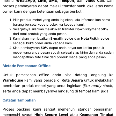
melalui
WhatsApp
,
LINE
,
SMS
,
Telepon
, dan
Video Call
. Dan
proses pembayaran dapat melalui transfer bank lokal atas nama
owner kami dengan ketentuan sebagai berikut :
Pilih produk mebel yang anda inginkan, lalu informasikan nama
barang berseta kode produknya kepada kami.
Selanjutnya silahkan melakukan transfer
D
own Payment 50%
dari total produk yang anda pesan.
Kami akan membuatkan
E
-mail Invoice
dan
N
ota Fisik Invoice
sebagai bukti order anda kepada kami.
Sisa pembayaran
50%
dapat anda bayarkan ketika produk
mebel yang anda pesan sudah selesai siap kirim dan anda sudah
mendapatkan foto final dari produk mebel yang anda pesan.
Metode Pemesanan Offline
Untuk pemesanan offline anda bisa datang langsung ke
Warehouse
kami yang berada di
Kota Jepara
untuk melakukan
pembelian produk mebel yang anda inginkan
(jika ready stock)
serta anda dapat membayarnya langsung di tempat kami juga.
Catatan Tambahan
Proses packing kami sangat memenuhi standar pengiriman,
memenuhi syarat
H
igh Secure Level
atau
K
eamanan Tingkat