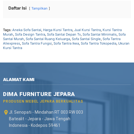
Daftar Isi
Tampilkan
Tags:
Aneka Sofa Santai
,
Harga Kursi Tantra
,
Jual Kursi Tantra
,
Kursi Tantra
Murah
,
Sofa Design Tantra
,
Sofa Santai Depan Tv
,
Sofa Santai Minimalis
,
Sofa
Santai Murah
,
Sofa Santai Ruang Keluarga
,
Sofa Santai Single
,
Sofa Tantra
Aliexpress
,
Sofa Tantra Fungsi
,
Sofa Tantra Ikea
,
Sofa Tantra Tokopedia
,
Ukuran
Kursi Tantra
ALAMAT KAMI
DIMA FURNITURE JEPARA
PRODUSEN MEBEL JEPARA BERKUALITAS
Jl. Senopati - Mindahan RT 003 RW 003
Batealit - Jepara - Jawa Tengah
Indonesia - Kodepos 59461