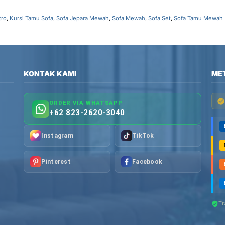
tro
,
Kursi Tamu Sofa
,
Sofa Jepara Mewah
,
Sofa Mewah
,
Sofa Set
,
Sofa Tamu Mewah
KONTAK KAMI
ME
ORDER VIA WHATSAPP
+62 823-2620-3040
Instagram
TikTok
Pinterest
Facebook
Tr