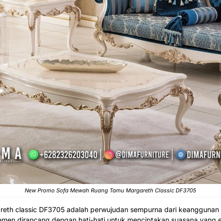
New Promo
Sofa Mewah
Ruang Tamu Margareth Classic DF3705
reth classic DF3705 adalah perwujudan sempurna dari keangguna
men dirancang dengan hati-hati untuk menciptakan suasana yang e