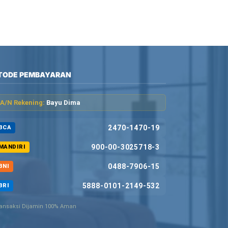
TODE PEMBAYARAN
A/N Rekening:
Bayu Dima
2470-1470-19
BCA
900-00-3025718-3
MANDIRI
0488-7906-15
BNI
5888-0101-2149-532
BRI
ansaksi Dijamin 100% Aman