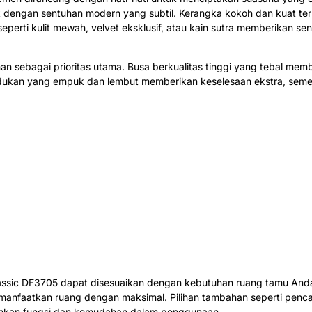
engan sentuhan modern yang subtil. Kerangka kokoh dan kuat terbu
 seperti kulit mewah, velvet eksklusif, atau kain sutra memberikan
 sebagai prioritas utama. Busa berkualitas tinggi yang tebal me
udukan yang empuk dan lembut memberikan keselesaan ekstra, sem
sic DF3705 dapat disesuaikan dengan kebutuhan ruang tamu Anda. T
memanfaatkan ruang dengan maksimal. Pilihan tambahan seperti pen
ahkan fungsi dan kemudahan dalam penggunaan.