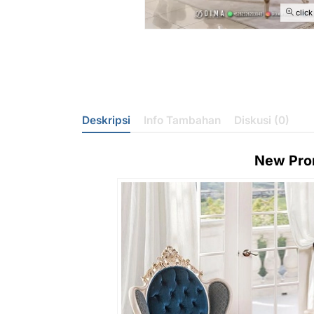
click
Deskripsi
Info Tambahan
Diskusi (0)
New Pr