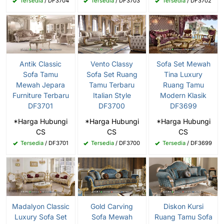
Tersedia
/ DF3704
Tersedia
/ DF3703
Tersedia
/ DF3702
Antik Classic
Vento Classy
Sofa Set Mewah
Sofa Tamu
Sofa Set Ruang
Tina Luxury
Mewah Jepara
Tamu Terbaru
Ruang Tamu
Furniture Terbaru
Italian Style
Modern Klasik
DF3701
DF3700
DF3699
*Harga Hubungi
*Harga Hubungi
*Harga Hubungi
CS
CS
CS
Tersedia
/ DF3701
Tersedia
/ DF3700
Tersedia
/ DF3699
Madalyon Classic
Gold Carving
Diskon Kursi
Luxury Sofa Set
Sofa Mewah
Ruang Tamu Sofa