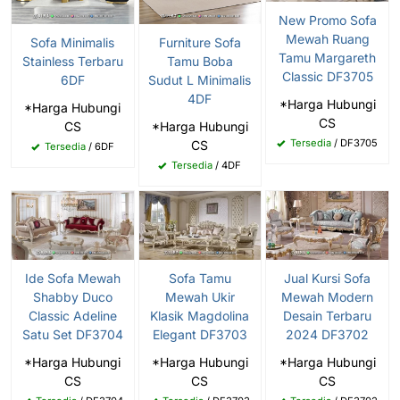
New Promo Sofa
Mewah Ruang
Sofa Minimalis
Furniture Sofa
Tamu Margareth
Stainless Terbaru
Tamu Boba
Classic DF3705
6DF
Sudut L Minimalis
4DF
*Harga Hubungi
*Harga Hubungi
CS
CS
*Harga Hubungi
Tersedia
/ DF3705
CS
Tersedia
/ 6DF
Tersedia
/ 4DF
Ide Sofa Mewah
Sofa Tamu
Jual Kursi Sofa
Shabby Duco
Mewah Ukir
Mewah Modern
Classic Adeline
Klasik Magdolina
Desain Terbaru
Satu Set DF3704
Elegant DF3703
2024 DF3702
*Harga Hubungi
*Harga Hubungi
*Harga Hubungi
CS
CS
CS