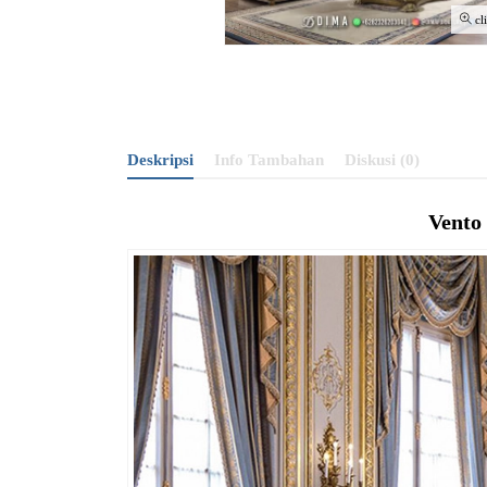
cl
Deskripsi
Info Tambahan
Diskusi (0)
Vento