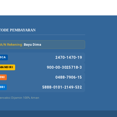
TODE PEMBAYARAN
A/N Rekening:
Bayu Dima
2470-1470-19
BCA
900-00-3025718-3
MANDIRI
0488-7906-15
BNI
5888-0101-2149-532
BRI
ansaksi Dijamin 100% Aman