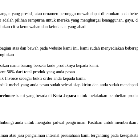
an tangan yang presisi, atau ornamen perunggu mewah dapat ditemukan pada beb
amu adalah pilihan sempurna untuk mereka yang menghargai keanggunan, gaya, d
inkan citra kemewahan dan keindahan yang abadi.
i bagian atas dan bawah pada website kami ini, kami sudah menyediakan beb
nginkan.
asikan nama barang berseta kode produknya kepada kami.
ent 50% dari total produk yang anda pesan.
k Invoice sebagai bukti order anda kepada kami.
duk mebel yang anda pesan sudah selesai siap kirim dan anda sudah mendapatk
rehouse
kami yang berada di
Kota Jepara
untuk melakukan pembelian produk 
nghubungi anda untuk mengatur jadwal pengiriman. Pastikan untuk memberikan 
iman atau jasa pengiriman internal perusahaan kami tergantung pada kesepakat