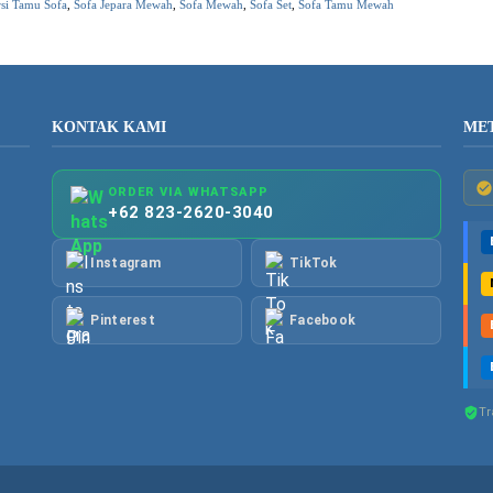
si Tamu Sofa
,
Sofa Jepara Mewah
,
Sofa Mewah
,
Sofa Set
,
Sofa Tamu Mewah
KONTAK KAMI
ME
ORDER VIA WHATSAPP
+62 823-2620-3040
Instagram
TikTok
Pinterest
Facebook
Tr