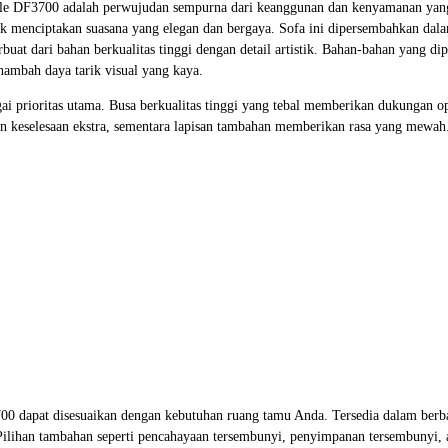
n style DF3700 adalah perwujudan sempurna dari keanggunan dan kenyamanan y
tuk menciptakan suasana yang elegan dan bergaya. Sofa ini dipersembahkan da
uat dari bahan berkualitas tinggi dengan detail artistik. Bahan-bahan yang dipi
ambah daya tarik visual yang kaya.
i prioritas utama. Busa berkualitas tinggi yang tebal memberikan dukungan o
 keselesaan ekstra, sementara lapisan tambahan memberikan rasa yang mewah
3700 dapat disesuaikan dengan kebutuhan ruang tamu Anda. Tersedia dalam berba
ilihan tambahan seperti pencahayaan tersembunyi, penyimpanan tersembunyi,