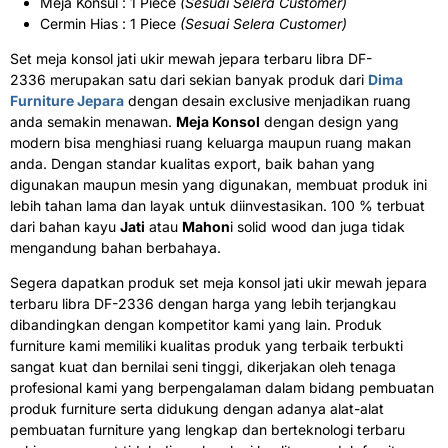
Meja Konsul : 1 Piece
(Sesuai Selera Customer)
Cermin Hias : 1 Piece
(Sesuai Selera Customer)
Set meja konsol jati ukir mewah jepara terbaru libra DF-
2336 merupakan satu dari sekian banyak produk dari
Dima
Furniture Jepara
dengan desain exclusive menjadikan ruang
anda semakin menawan.
Meja Konsol
dengan design yang
modern bisa menghiasi ruang keluarga maupun ruang makan
anda. Dengan standar kualitas export, baik bahan yang
digunakan maupun mesin yang digunakan, membuat produk ini
lebih tahan lama dan layak untuk diinvestasikan. 100 % terbuat
dari bahan kayu
Jati
atau
Mahon
i solid wood dan juga tidak
mengandung bahan berbahaya.
Segera dapatkan produk set meja konsol jati ukir mewah jepara
terbaru libra DF-2336 dengan harga yang lebih terjangkau
dibandingkan dengan kompetitor kami yang lain. Produk
furniture kami memiliki kualitas produk yang terbaik terbukti
sangat kuat dan bernilai seni tinggi, dikerjakan oleh tenaga
profesional kami yang berpengalaman dalam bidang pembuatan
produk furniture serta didukung dengan adanya alat-alat
pembuatan furniture yang lengkap dan berteknologi terbaru