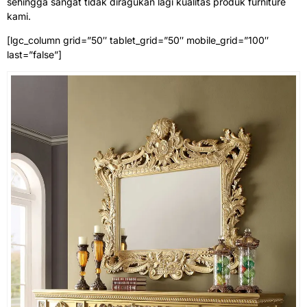
sehingga sangat tidak diragukan lagi kualitas produk furniture
kami.
[lgc_column grid=”50″ tablet_grid=”50″ mobile_grid=”100″
last=”false”]