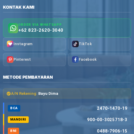
KONTAK KAMI
ORDER VIA WHATSAPP
+62 823-2620-3040
Instagram
TikTok
Pinterest
Facebook
METODE PEMBAYARAN
A/N Rekening:
Bayu Dima
2470-1470-19
BCA
900-00-3025718-3
MANDIRI
0488-7906-15
BNI