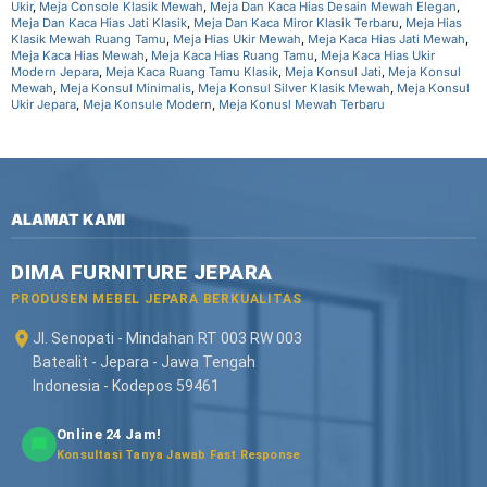
Ukir
,
Meja Console Klasik Mewah
,
Meja Dan Kaca Hias Desain Mewah Elegan
,
Meja Dan Kaca Hias Jati Klasik
,
Meja Dan Kaca Miror Klasik Terbaru
,
Meja Hias
Klasik Mewah Ruang Tamu
,
Meja Hias Ukir Mewah
,
Meja Kaca Hias Jati Mewah
,
Meja Kaca Hias Mewah
,
Meja Kaca Hias Ruang Tamu
,
Meja Kaca Hias Ukir
Modern Jepara
,
Meja Kaca Ruang Tamu Klasik
,
Meja Konsul Jati
,
Meja Konsul
Mewah
,
Meja Konsul Minimalis
,
Meja Konsul Silver Klasik Mewah
,
Meja Konsul
Ukir Jepara
,
Meja Konsule Modern
,
Meja Konusl Mewah Terbaru
ALAMAT KAMI
DIMA FURNITURE JEPARA
PRODUSEN MEBEL JEPARA BERKUALITAS
Jl. Senopati - Mindahan RT 003 RW 003
Batealit - Jepara - Jawa Tengah
Indonesia - Kodepos 59461
Online 24 Jam!
Konsultasi Tanya Jawab Fast Response