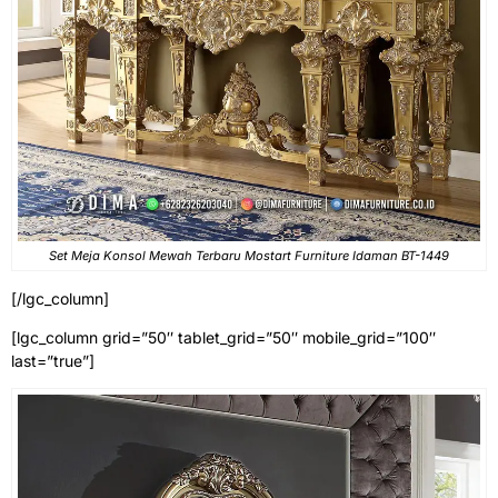
Set Meja Konsol Mewah Terbaru Mostart Furniture Idaman BT-1449
[/lgc_column]
[lgc_column grid=”50″ tablet_grid=”50″ mobile_grid=”100″
last=”true”]