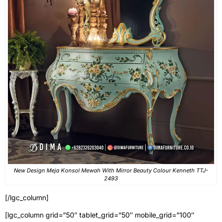
New Design Meja Konsol Mewah With Mirror Beauty Colour Kenneth TTJ-
2493
[/lgc_column]
[lgc_column grid=”50″ tablet_grid=”50″ mobile_grid=”100″