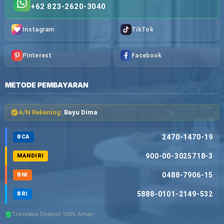
+62 823-2620-3040
Instagram
TikTok
Pinterest
Facebook
METODE PEMBAYARAN
A/N Rekening:
Bayu Dima
2470-1470-19
BCA
900-00-3025718-3
MANDIRI
0488-7906-15
BNI
5888-0101-2149-532
BRI
Transaksi Dijamin 100% Aman