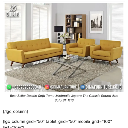
Best Seller Desain Sofa Tamu Minimalis Jepara The Classic Round Arm
Sofa BT-1113
[/lgc_column]
[lgc_column grid=”50″ tablet_grid=”50″ mobile_grid=”100″
last=”true”]