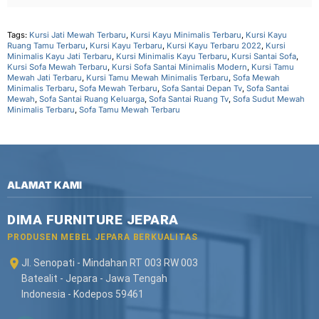
Tags:
Kursi Jati Mewah Terbaru
,
Kursi Kayu Minimalis Terbaru
,
Kursi Kayu
Ruang Tamu Terbaru
,
Kursi Kayu Terbaru
,
Kursi Kayu Terbaru 2022
,
Kursi
Minimalis Kayu Jati Terbaru
,
Kursi Minimalis Kayu Terbaru
,
Kursi Santai Sofa
,
Kursi Sofa Mewah Terbaru
,
Kursi Sofa Santai Minimalis Modern
,
Kursi Tamu
Mewah Jati Terbaru
,
Kursi Tamu Mewah Minimalis Terbaru
,
Sofa Mewah
Minimalis Terbaru
,
Sofa Mewah Terbaru
,
Sofa Santai Depan Tv
,
Sofa Santai
Mewah
,
Sofa Santai Ruang Keluarga
,
Sofa Santai Ruang Tv
,
Sofa Sudut Mewah
Minimalis Terbaru
,
Sofa Tamu Mewah Terbaru
ALAMAT KAMI
DIMA FURNITURE JEPARA
PRODUSEN MEBEL JEPARA BERKUALITAS
Jl. Senopati - Mindahan RT 003 RW 003
Batealit - Jepara - Jawa Tengah
Indonesia - Kodepos 59461