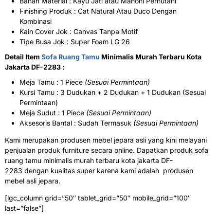
Bahan Material : Kayu Jati atau Mahoni Perhutani
Finishing Produk : Cat Natural Atau Duco Dengan
Kombinasi
Kain Cover Jok : Canvas Tanpa Motif
Tipe Busa Jok : Super Foam LG 26
Detail Item
Sofa Ruang Tamu
Minimalis Murah Terbaru Kota
Jakarta DF-2283 :
Meja Tamu : 1 Piece
(Sesuai Permintaan)
Kursi Tamu : 3 Dudukan + 2 Dudukan + 1 Dudukan (Sesuai
Permintaan)
Meja Sudut : 1 Piece
(Sesuai Permintaan)
Aksesoris Bantal : Sudah Termasuk
(Sesuai Permintaan)
Kami merupakan produsen mebel jepara asli yang kini melayani
penjualan produk furniture secara online. Dapatkan produk sofa
ruang tamu minimalis murah terbaru kota jakarta DF-
2283 dengan kualitas super karena kami adalah produsen
mebel asli jepara.
[lgc_column grid=”50″ tablet_grid=”50″ mobile_grid=”100″
last=”false”]