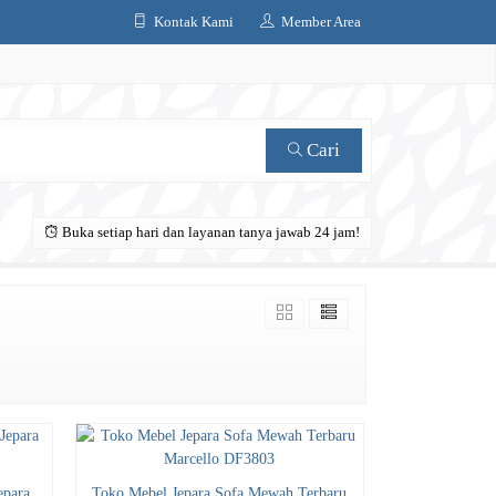
Kontak Kami
Member Area
Cari
Buka setiap hari dan layanan tanya jawab 24 jam!
epara
Toko Mebel Jepara Sofa Mewah Terbaru