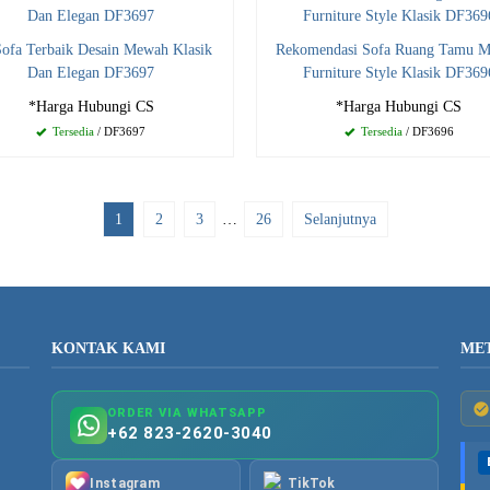
Sofa Terbaik Desain Mewah Klasik
Rekomendasi Sofa Ruang Tamu 
Dan Elegan DF3697
Furniture Style Klasik DF369
*Harga Hubungi CS
*Harga Hubungi CS
Tersedia
/ DF3697
Tersedia
/ DF3696
1
2
3
…
26
Selanjutnya
KONTAK KAMI
ME
ORDER VIA WHATSAPP
+62 823-2620-3040
Instagram
TikTok