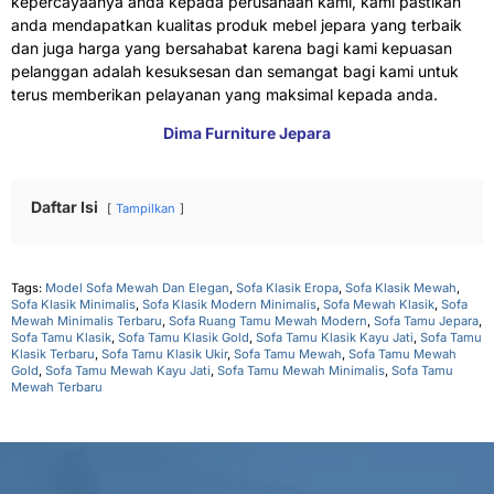
kepercayaanya anda kepada perusahaan kami, kami pastikan
anda mendapatkan kualitas produk mebel jepara yang terbaik
dan juga harga yang bersahabat karena bagi kami kepuasan
pelanggan adalah kesuksesan dan semangat bagi kami untuk
terus memberikan pelayanan yang maksimal kepada anda.
Dima Furniture Jepara
Daftar Isi
Tampilkan
Tags:
Model Sofa Mewah Dan Elegan
,
Sofa Klasik Eropa
,
Sofa Klasik Mewah
,
Sofa Klasik Minimalis
,
Sofa Klasik Modern Minimalis
,
Sofa Mewah Klasik
,
Sofa
Mewah Minimalis Terbaru
,
Sofa Ruang Tamu Mewah Modern
,
Sofa Tamu Jepara
,
Sofa Tamu Klasik
,
Sofa Tamu Klasik Gold
,
Sofa Tamu Klasik Kayu Jati
,
Sofa Tamu
Klasik Terbaru
,
Sofa Tamu Klasik Ukir
,
Sofa Tamu Mewah
,
Sofa Tamu Mewah
Gold
,
Sofa Tamu Mewah Kayu Jati
,
Sofa Tamu Mewah Minimalis
,
Sofa Tamu
Mewah Terbaru