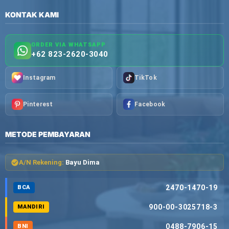
KONTAK KAMI
ORDER VIA WHATSAPP
+62 823-2620-3040
Instagram
TikTok
Pinterest
Facebook
METODE PEMBAYARAN
A/N Rekening:
Bayu Dima
2470-1470-19
BCA
900-00-3025718-3
MANDIRI
0488-7906-15
BNI