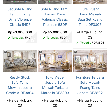
Set Sofa Ruang
Sofa Ruang Tamu
Kursi Ruang
Tamu Luxury
Luxury Dima
Tamu Mewah
Dima Vlorence
Valencia Classic
Satu Set Ruang
Classic 54DF
Premium 53DF
Tamu DF3805
*Harga Hubungi
Rp 43.000.000
Rp 45.000.000
CS
Tersedia
/ 54DF
Tersedia
/ 53DF
Tersedia
/ DF3805
Ready Stock
Toko Mebel
Furniture Terbaru
Sofa Tamu
Jepara Sofa
Sofa Mewah
Mewah Jepara
Mewah Terbaru
Ruang Tamu
Grade A DF3804
Marcello DF3803
Jepara DF3802
*Harga Hubungi
*Harga Hubungi
*Harga Hubungi
CS
CS
CS