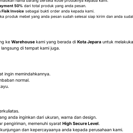
formasikan nama barang berseta kode produknya kepada kami.
ayment 50%
dari total produk yang anda pesan.
 Fisik Invoice
sebagai bukti order anda kepada kami.
ka produk mebel yang anda pesan sudah selesai siap kirim dan anda suda
ung ke
Warehouse
kami yang berada di
Kota Jepara
untuk melakuka
langsung di tempat kami juga.
aat ingin memindahkannya.
mbaban normal.
kayu.
kuliatas.
ang anda inginkan dari ukuran, warna dan design.
ar pengiriman, memenuhi syarat
High Secure Level
.
 kunjungan dan kepercayaanya anda kepada perusahaan kami.