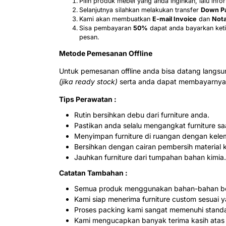
Pilih produk mebel yang anda inginkan, lalu in
Selanjutnya silahkan melakukan transfer
Down P
Kami akan membuatkan
E-mail Invoice
dan
Nota
Sisa pembayaran
50%
dapat anda bayarkan keti
pesan.
Metode Pemesanan Offline
Untuk pemesanan offline anda bisa datang langs
(jika ready stock)
serta anda dapat membayarnya 
Tips Perawatan :
Rutin bersihkan debu dari furniture anda.
Pastikan anda selalu mengangkat furniture s
Menyimpan furniture di ruangan dengan kele
Bersihkan dengan cairan pembersih material 
Jauhkan furniture dari tumpahan bahan kimia.
Catatan Tambahan :
Semua produk menggunakan bahan-bahan ber
Kami siap menerima furniture custom sesuai y
Proses packing kami sangat memenuhi stand
Kami mengucapkan banyak terima kasih atas