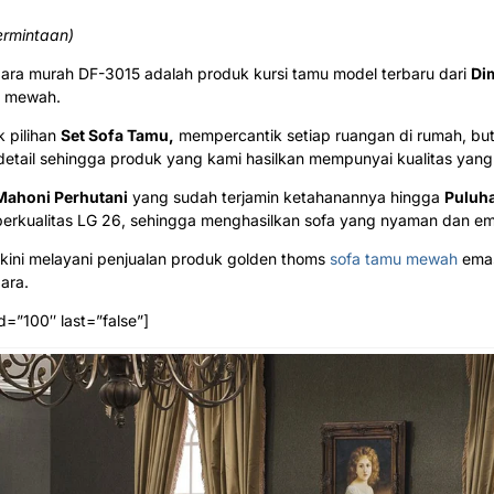
ermintaan)
ara murah DF-3015 adalah produk kursi tamu model terbaru dari
Di
n mewah.
 pilihan
Set Sofa Tamu,
mempercantik setiap ruangan di rumah, buti
detail sehingga produk yang kami hasilkan mempunyai kualitas yang 
Mahoni Perhutani
yang sudah terjamin ketahanannya hingga
Puluh
erkualitas LG 26, sehingga menghasilkan sofa yang nyaman dan e
kini melayani penjualan produk golden thoms
sofa tamu mewah
emas
ara.
d=”100″ last=”false”]