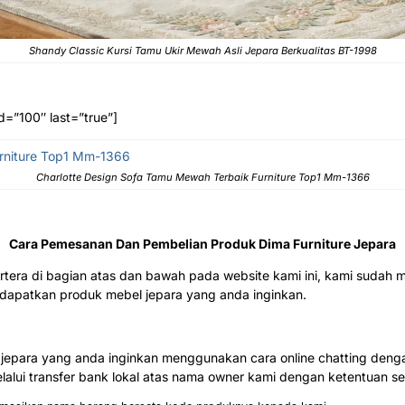
Shandy Classic Kursi Tamu Ukir Mewah Asli Jepara Berkualitas BT-1998
d=”100″ last=”true”]
Charlotte Design Sofa Tamu Mewah Terbaik Furniture Top1 Mm-1366
Cara Pemesanan Dan Pembelian Produk Dima Furniture Jepara
rtera di bagian atas dan bawah pada website kami ini, kami sud
patkan produk mebel jepara yang anda inginkan.
epara yang anda inginkan menggunakan cara online chatting denga
alui transfer bank lokal atas nama owner kami dengan ketentuan seb