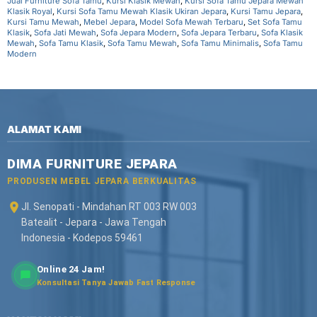
Jual Furniture Sofa Tamu
,
Kursi Klasik Mewah
,
Kursi Sofa Tamu Jepara Mewah
Klasik Royal
,
Kursi Sofa Tamu Mewah Klasik Ukiran Jepara
,
Kursi Tamu Jepara
,
Kursi Tamu Mewah
,
Mebel Jepara
,
Model Sofa Mewah Terbaru
,
Set Sofa Tamu
Klasik
,
Sofa Jati Mewah
,
Sofa Jepara Modern
,
Sofa Jepara Terbaru
,
Sofa Klasik
Mewah
,
Sofa Tamu Klasik
,
Sofa Tamu Mewah
,
Sofa Tamu Minimalis
,
Sofa Tamu
Modern
ALAMAT KAMI
DIMA FURNITURE JEPARA
PRODUSEN MEBEL JEPARA BERKUALITAS
Jl. Senopati - Mindahan RT 003 RW 003
Batealit - Jepara - Jawa Tengah
Indonesia - Kodepos 59461
Online 24 Jam!
Konsultasi Tanya Jawab Fast Response