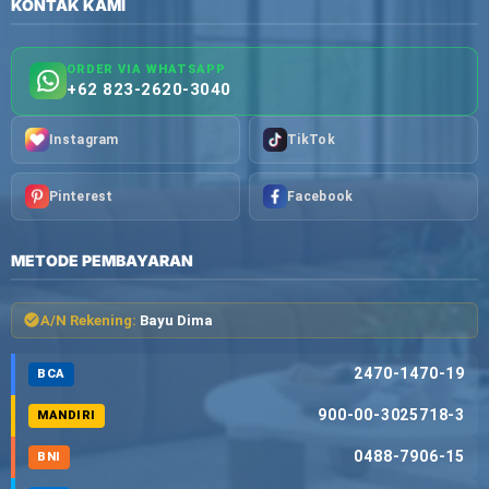
KONTAK KAMI
ORDER VIA WHATSAPP
+62 823-2620-3040
Instagram
TikTok
Pinterest
Facebook
METODE PEMBAYARAN
A/N Rekening:
Bayu Dima
2470-1470-19
BCA
900-00-3025718-3
MANDIRI
0488-7906-15
BNI