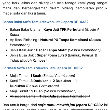
yang berkualitas dan dikerjakan oleh tenaga kami yang sangat
mahir dan berpengalaman dalam bidang pembuatan produk
mebel sofa dan kursi tamu.
Bahan Baku Sofa Tamu Mewah Jati Jepara DF-0332 :
Bahan Baku Utama :
Kayu Jati TPK Perhutani
(Grade A
Super)
Aplikasi Finishing :
Natural PU Tanpa Kombinasi
(Sesuai
Permintaan)
Jenis Kain Jok :
Oscar Tanpa Motif
(Sesuai Permintaan)
Jenis Busa Jok :
Super Foam LJ 26
(Empuk, Kenyal, &
Tidak Mudah Kempes)
Formasi Sofa Tamu Mewah Jati Jepara DF-0332 :
Meja Tamu :
1 Buah
(Sesuai Permintaan)
Kursi Tamu :
3 Dudukan
+
2 Dudukan
+
1
Dudukan
(Sesuai Permintaan)
Meja Sudut :
2 Buah
(Sesuai Permintaan)
Aksesoris Bantal :
Tidak Ada
(Sesuai Permintaan)
Dan untuk harga dari
sofa tamu mewah jati jepara DF-0332
ini
kami berikan harga yang lebih murah dibandingkan dengan