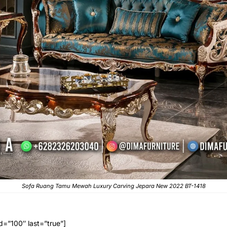
Sofa Ruang Tamu Mewah Luxury Carving Jepara New 2022 BT-1418
d=”100″ last=”true”]