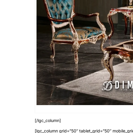
[/lgc_column]
[lgc_column grid=”50″ tablet_grid=”50″ mobile_gri