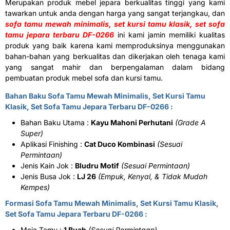
Merupakan produk mebel jepara berkualitas tinggi yang kami
tawarkan untuk anda dengan harga yang sangat terjangkau, dan
sofa tamu mewah minimalis, set kursi tamu klasik, set sofa
tamu jepara terbaru DF-0266
ini kami jamin memiliki kualitas
produk yang baik karena kami memproduksinya menggunakan
bahan-bahan yang berkualitas dan dikerjakan oleh tenaga kami
yang sangat mahir dan berpengalaman dalam bidang
pembuatan produk mebel sofa dan kursi tamu.
Bahan Baku Sofa Tamu Mewah Minimalis, Set Kursi Tamu
Klasik, Set Sofa Tamu Jepara Terbaru DF-0266 :
Bahan Baku Utama :
Kayu Mahoni Perhutani
(Grade A
Super)
Aplikasi Finishing :
Cat Duco Kombinasi
(Sesuai
Permintaan)
Jenis Kain Jok :
Bludru Motif
(Sesuai Permintaan)
Jenis Busa Jok :
LJ 26
(Empuk, Kenyal, & Tidak Mudah
Kempes)
Formasi Sofa Tamu Mewah Minimalis, Set Kursi Tamu Klasik,
Set Sofa Tamu Jepara Terbaru DF-0266 :
Meja Tamu :
1 Buah
(Sesuai Permintaan)