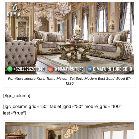
Furniture Jepara Kursi Tamu Mewah Set Sofa Modern Best Solid Wood BT-
1330
[/lgc_column]
[lgc_column grid=”50″ tablet_grid=”50″ mobile_grid=”100″
last=”true”]