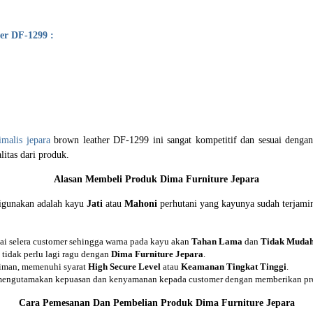
er DF-1299 :
malis jepara
brown leather DF-1299 ini sangat kompetitif dan sesuai deng
litas dari produk.
Alasan Membeli Produk
Dima Furniture Jepara
digunakan adalah kayu
Jati
atau
Mahoni
perhutani yang kayunya sudah terjami
uai selera customer sehingga warna pada kayu akan
Tahan Lama
dan
Tidak Mudah
tidak perlu lagi ragu dengan
Dima Furniture Jepara
.
riman, memenuhi syarat
High Secure Level
atau
Keamanan Tingkat Tinggi
.
 mengutamakan kepuasan dan kenyamanan kepada customer dengan memberikan pro
Cara Pemesanan Dan Pembelian Produk Dima Furniture Jepara