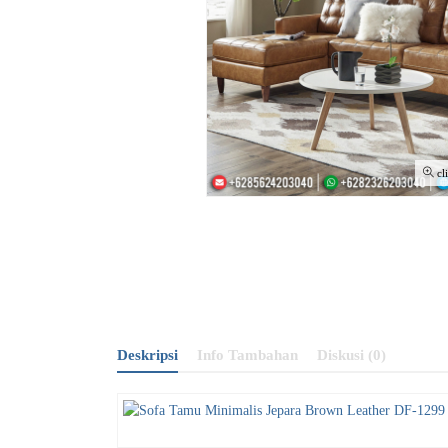
cl
Deskripsi
Info Tambahan
Diskusi (0)