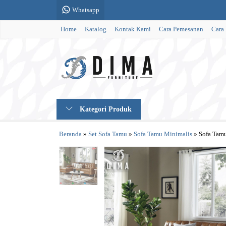
Whatsapp
Home
Katalog
Kontak Kami
Cara Pemesanan
Cara
Kategori Produk
Beranda
»
Set Sofa Tamu
»
Sofa Tamu Minimalis
»
Sofa Tamu