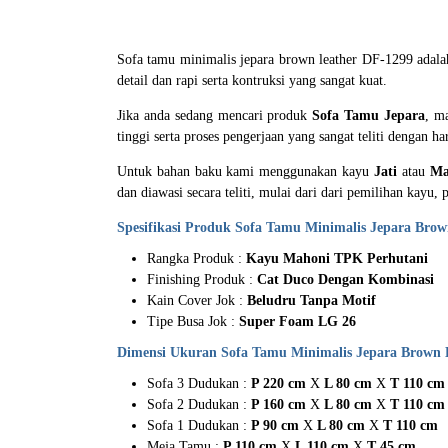
Sofa tamu minimalis jepara brown leather DF-1299 adala
detail dan rapi serta kontruksi yang sangat kuat.
Jika anda sedang mencari produk
Sofa Tamu Jepara
, m
tinggi serta proses pengerjaan yang sangat teliti dengan h
Untuk bahan baku kami menggunakan kayu
Jati
atau
Ma
dan diawasi secara teliti, mulai dari dari pemilihan kayu,
Spesifikasi Produk
Sofa Tamu Minimalis Jepara
Brown
Rangka Produk :
Kayu Mahoni TPK Perhutani
Finishing Produk :
Cat Duco Dengan Kombinasi
Kain Cover Jok :
Beludru Tanpa Motif
Tipe Busa Jok :
Super Foam LG 26
Dimensi Ukuran Sofa Tamu Minimalis Jepara Brown 
Sofa 3 Dudukan :
P 220 cm
X
L 80 cm
X
T 110 cm
Sofa 2 Dudukan :
P 160 cm
X
L 80 cm
X
T 110 cm
Sofa 1 Dudukan :
P 90 cm
X
L 80 cm
X
T 110 cm
Meja Tamu :
P 110 cm
X
L 110 cm
X
T 45 cm