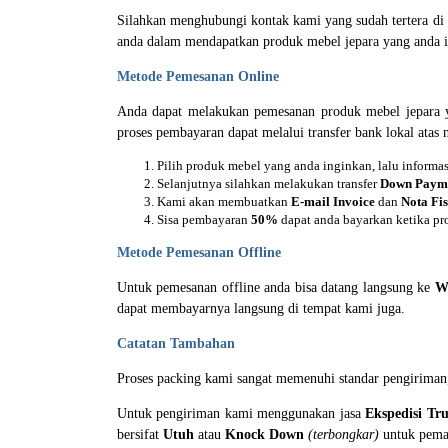
Silahkan menghubungi kontak kami yang sudah tertera d
anda dalam mendapatkan produk mebel jepara yang anda i
Metode Pemesanan Online
Anda dapat melakukan pemesanan produk mebel jepara y
proses pembayaran dapat melalui transfer bank lokal atas
Pilih produk mebel yang anda inginkan, lalu inform
Selanjutnya silahkan melakukan transfer
Down Paym
Kami akan membuatkan
E-mail Invoice
dan
Nota Fis
Sisa pembayaran
50%
dapat anda bayarkan ketika pr
Metode Pemesanan Offline
Untuk pemesanan offline anda bisa datang langsung ke
W
dapat membayarnya langsung di tempat kami juga.
Catatan Tambahan
Proses packing kami sangat memenuhi standar pengirima
Untuk pengiriman kami menggunakan jasa
Ekspedisi Tr
bersifat
Utuh
atau
Knock Down
(terbongkar)
untuk pemas