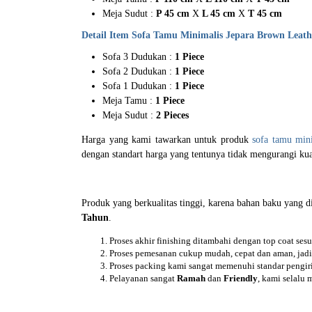
Meja Sudut :
P 45 cm
X
L 45 cm
X
T 45 cm
Detail Item Sofa Tamu Minimalis Jepara Brown Leath
Sofa 3 Dudukan :
1 Piece
Sofa 2 Dudukan :
1 Piece
Sofa 1 Dudukan :
1 Piece
Meja Tamu :
1 Piece
Meja Sudut :
2 Pieces
Harga yang kami tawarkan untuk produk
sofa tamu mini
dengan standart harga yang tentunya tidak mengurangi kua
Produk yang berkualitas tinggi, karena bahan baku yang 
Tahun
.
Proses akhir finishing ditambahi dengan top coat ses
Proses pemesanan cukup mudah, cepat dan aman, jadi 
Proses packing kami sangat memenuhi standar pengi
Pelayanan sangat
Ramah
dan
Friendly
, kami selalu