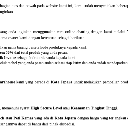
i bagian atas dan bawah pada website kami ini, kami sudah menyediakan beb
nginkan.
ang anda inginkan menggunakan cara online chatting dengan kami melalui
 nama owner kami dengan ketentuan sebagai berikut :
asikan nama barang berseta kode produknya kepada kami.
ent 50%
dari total produk yang anda pesan.
ik Invoice
sebagai bukti order anda kepada kami.
oduk mebel yang anda pesan sudah selesai siap kirim dan anda sudah mendapatkan 
arehouse
kami yang berada di
Kota Jepara
untuk melakukan pembelian prod
n, memenuhi syarat
High Secure Level
atau
Keamanan Tingkat Tinggi
.
uck
atau
Peti Kemas
yang ada di
Kota Jepara
dengan harga yang terjangkau d
angannya dapat di bantu dari pihak ekspedisi.