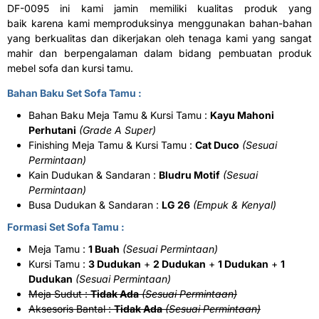
DF-0095 ini kami jamin memiliki kualitas produk yang
baik karena kami memproduksinya menggunakan bahan-bahan
yang berkualitas dan dikerjakan oleh tenaga kami yang sangat
mahir dan berpengalaman dalam bidang pembuatan produk
mebel sofa dan kursi tamu.
Bahan Baku Set Sofa Tamu :
Bahan Baku Meja Tamu & Kursi Tamu :
Kayu Mahoni
Perhutani
(Grade A Super)
Finishing Meja Tamu & Kursi Tamu :
Cat Duco
(Sesuai
Permintaan)
Kain Dudukan & Sandaran :
Bludru Motif
(Sesuai
Permintaan)
Busa Dudukan & Sandaran :
LG 26
(Empuk & Kenyal)
Formasi Set Sofa Tamu :
Meja Tamu :
1 Buah
(Sesuai Permintaan)
Kursi Tamu :
3 Dudukan
+
2 Dudukan
+
1 Dudukan
+
1
Dudukan
(Sesuai Permintaan)
Meja Sudut :
Tidak Ada
(Sesuai Permintaan)
Aksesoris Bantal :
Tidak Ada
(Sesuai Permintaan)