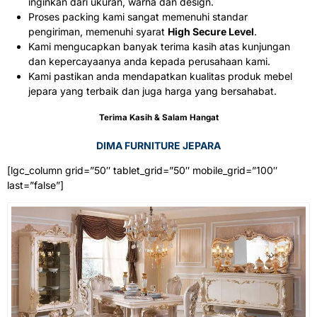
inginkan dari ukuran, warna dan design.
Proses packing kami sangat memenuhi standar
pengiriman, memenuhi syarat
High Secure Level
.
Kami mengucapkan banyak terima kasih atas kunjungan
dan kepercayaanya anda kepada perusahaan kami.
Kami pastikan anda mendapatkan kualitas produk mebel
jepara yang terbaik dan juga harga yang bersahabat.
Terima Kasih & Salam Hangat
DIMA FURNITURE JEPARA
[lgc_column grid=”50″ tablet_grid=”50″ mobile_grid=”100″
last=”false”]