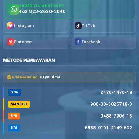
ORDER VIA WHATSAPP
+62 823-2620-3040
Instagram
TikTok
Pinterest
Facebook
METODE PEMBAYARAN
A/N Rekening:
Bayu Dima
2470-1470-19
BCA
900-00-3025718-3
MANDIRI
0488-7906-15
BNI
5888-0101-2149-532
BRI