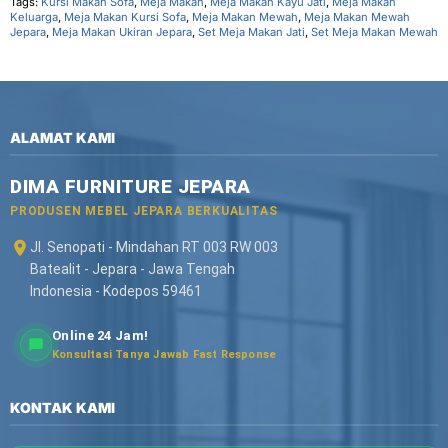
Tags:
Kursi Makan Sofa
,
Meja Makan
,
Meja Makan Kayu Jati
,
Meja Makan
Keluarga
,
Meja Makan Kursi Sofa
,
Meja Makan Mewah
,
Meja Makan Mewah
Jepara
,
Meja Makan Ukiran Jepara
,
Set Meja Makan Jati
,
Set Meja Makan Mewah
ALAMAT KAMI
DIMA FURNITURE JEPARA
PRODUSEN MEBEL JEPARA BERKUALITAS
Jl. Senopati - Mindahan RT 003 RW 003
Batealit - Jepara - Jawa Tengah
Indonesia - Kodepos 59461
Online 24 Jam!
Konsultasi Tanya Jawab Fast Response
KONTAK KAMI