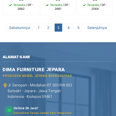
Tersedia
/ DF-
Tersedia
/ DF-
Tersedia
/ DF-
2662
2661
2564
Sebelumnya
1
2
3
4
5
Selanjutnya
ALAMAT KAMI
DIMA FURNITURE JEPARA
PRODUSEN MEBEL JEPARA BERKUALITAS
Jl. Senopati - Mindahan RT 003 RW 003
Batealit - Jepara - Jawa Tengah
Indonesia - Kodepos 59461
Online 24 Jam!
Konsultasi Tanya Jawab Fast Response