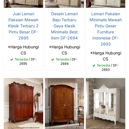
Jual Lemari
Desain Lemari
Lemari Pakaian
Pakaian Mewah
Baju Terbaru
Minimalis Mewah
Klasik Terbaru 2
Gaya Klasik
Pintu Geser
Pintu Besar DF-
Minimalis Best
Furniture
2695
Item DF-2694
Indonesia DF-
2693
*Harga Hubungi
*Harga Hubungi
CS
CS
*Harga Hubungi
CS
Tersedia
/ DF-
Tersedia
/ DF-
2695
2694
Tersedia
/ DF-
2693