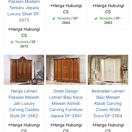
Pakaian Modern
*Harga Hubungi
*Harga Hubungi
Terbaru Jepara
CS
CS
Luxury Silver DF-
Tersedia
/ DF-
Tersedia
/ DF-
2673
2664
2663
*Harga Hubungi
CS
Tersedia
/ DF-
2673
Harga Lemari
Great Design
Bestseller Lemari
Pakaian Mewah
Lemari Baju Kaca
Baju Mewah
Jati Luxury
Mewah Adhisti
Klasik Carving
Carving Casildo
Carving Furniture
Crown White
Style DF-2662
Jepara DF-2661
Duco DF-2564
*Harga Hubungi
*Harga Hubungi
*Harga Hubungi
CS
CS
CS