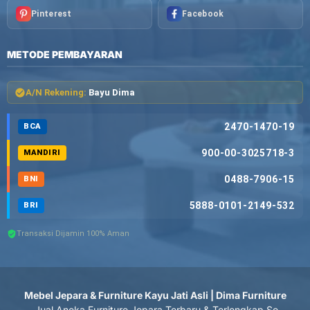
Pinterest
Facebook
METODE PEMBAYARAN
A/N Rekening:
Bayu Dima
2470-1470-19
BCA
900-00-3025718-3
MANDIRI
0488-7906-15
BNI
5888-0101-2149-532
BRI
Transaksi Dijamin 100% Aman
Mebel Jepara & Furniture Kayu Jati Asli | Dima Furniture
- Jual Aneka Furniture Jepara Terbaru & Terlengkap Se-