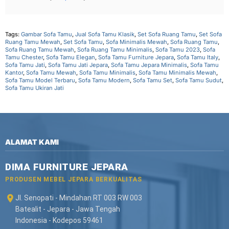
Tags:
Gambar Sofa Tamu
,
Jual Sofa Tamu Klasik
,
Set Sofa Ruang Tamu
,
Set Sofa
Ruang Tamu Mewah
,
Set Sofa Tamu
,
Sofa Minimalis Mewah
,
Sofa Ruang Tamu
,
Sofa Ruang Tamu Mewah
,
Sofa Ruang Tamu Minimalis
,
Sofa Tamu 2023
,
Sofa
Tamu Chester
,
Sofa Tamu Elegan
,
Sofa Tamu Furniture Jepara
,
Sofa Tamu Italy
,
Sofa Tamu Jati
,
Sofa Tamu Jati Jepara
,
Sofa Tamu Jepara Minimalis
,
Sofa Tamu
Kantor
,
Sofa Tamu Mewah
,
Sofa Tamu Minimalis
,
Sofa Tamu Minimalis Mewah
,
Sofa Tamu Model Terbaru
,
Sofa Tamu Modern
,
Sofa Tamu Set
,
Sofa Tamu Sudut
,
Sofa Tamu Ukiran Jati
ALAMAT KAMI
DIMA FURNITURE JEPARA
PRODUSEN MEBEL JEPARA BERKUALITAS
Jl. Senopati - Mindahan RT 003 RW 003
Batealit - Jepara - Jawa Tengah
Indonesia - Kodepos 59461