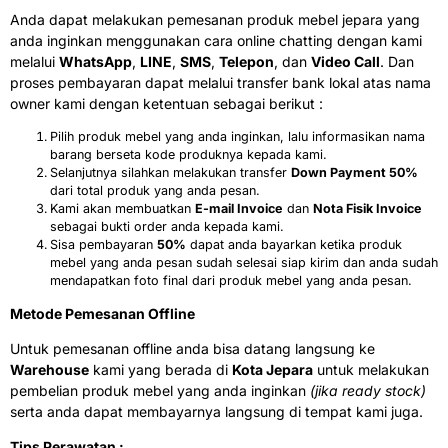
Anda dapat melakukan pemesanan produk mebel jepara yang
anda inginkan menggunakan cara online chatting dengan kami
melalui
WhatsApp
,
LINE
,
SMS
,
Telepon
, dan
Video Call
. Dan
proses pembayaran dapat melalui transfer bank lokal atas nama
owner kami dengan ketentuan sebagai berikut :
Pilih produk mebel yang anda inginkan, lalu informasikan nama
barang berseta kode produknya kepada kami.
Selanjutnya silahkan melakukan transfer
Down Payment 50%
dari total produk yang anda pesan.
Kami akan membuatkan
E-mail Invoice
dan
Nota Fisik Invoice
sebagai bukti order anda kepada kami.
Sisa pembayaran
50%
dapat anda bayarkan ketika produk
mebel yang anda pesan sudah selesai siap kirim dan anda sudah
mendapatkan foto final dari produk mebel yang anda pesan.
Metode Pemesanan Offline
Untuk pemesanan offline anda bisa datang langsung ke
Warehouse
kami yang berada di
Kota Jepara
untuk melakukan
pembelian produk mebel yang anda inginkan
(jika ready stock)
serta anda dapat membayarnya langsung di tempat kami juga.
Tips Perawatan :