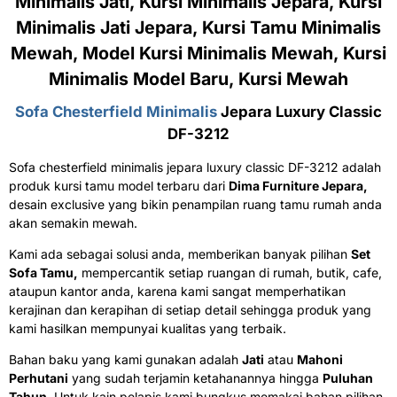
Minimalis Jati, Kursi Minimalis Jepara, Kursi
Minimalis Jati Jepara, Kursi Tamu Minimalis
Mewah, Model Kursi Minimalis Mewah, Kursi
Minimalis Model Baru, Kursi Mewah
Sofa Chesterfield Minimalis
Jepara Luxury Classic
DF-3212
Sofa chesterfield minimalis jepara luxury classic DF-3212 adalah
produk kursi tamu model terbaru dari
Dima Furniture Jepara,
desain exclusive yang bikin penampilan ruang tamu rumah anda
akan semakin mewah.
Kami ada sebagai solusi anda, memberikan banyak pilihan
Set
Sofa Tamu,
mempercantik setiap ruangan di rumah, butik, cafe,
ataupun kantor anda, karena kami sangat memperhatikan
kerajinan dan kerapihan di setiap detail sehingga produk yang
kami hasilkan mempunyai kualitas yang terbaik.
Bahan baku yang kami gunakan adalah
Jati
atau
Mahoni
Perhutani
yang sudah terjamin ketahanannya hingga
Puluhan
Tahun
. Untuk kain pelapis kami bungkus memakai bahan pilihan