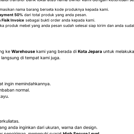
formasikan nama barang berseta kode produknya kepada kami.
ayment 50%
dari total produk yang anda pesan.
 Fisik Invoice
sebagai bukti order anda kepada kami.
ka produk mebel yang anda pesan sudah selesai siap kirim dan anda suda
ung ke
Warehouse
kami yang berada di
Kota Jepara
untuk melakuka
langsung di tempat kami juga.
aat ingin memindahkannya.
mbaban normal.
kayu.
kuliatas.
ang anda inginkan dari ukuran, warna dan design.
ar pengiriman, memenuhi syarat
High Secure Level
.