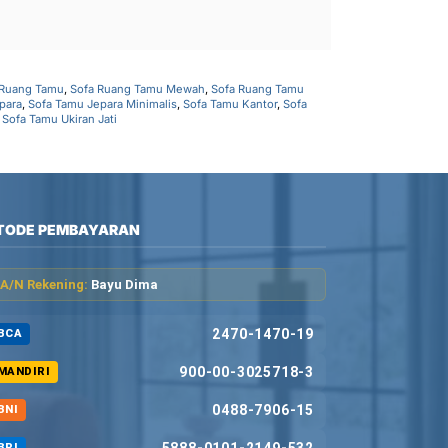
 Ruang Tamu
,
Sofa Ruang Tamu Mewah
,
Sofa Ruang Tamu
para
,
Sofa Tamu Jepara Minimalis
,
Sofa Tamu Kantor
,
Sofa
,
Sofa Tamu Ukiran Jati
TODE PEMBAYARAN
A/N Rekening:
Bayu Dima
2470-1470-19
BCA
900-00-3025718-3
MANDIRI
0488-7906-15
BNI
5888-0101-2149-532
BRI