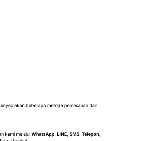
ah menyediakan beberapa metode pemesanan dan
n kami melalui
WhatsApp
,
LINE
,
SMS
,
Telepon
,
agai berikut :