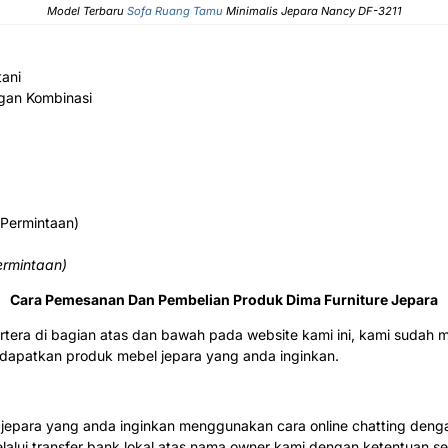
Model Terbaru
Sofa Ruang Tamu
Minimalis Jepara Nancy DF-3211
tani
ngan Kombinasi
 Permintaan)
ermintaan)
Cara Pemesanan Dan Pembelian Produk Dima Furniture Jepara
rtera di bagian atas dan bawah pada website kami ini, kami sud
patkan produk mebel jepara yang anda inginkan.
epara yang anda inginkan menggunakan cara online chatting denga
alui transfer bank lokal atas nama owner kami dengan ketentuan seb