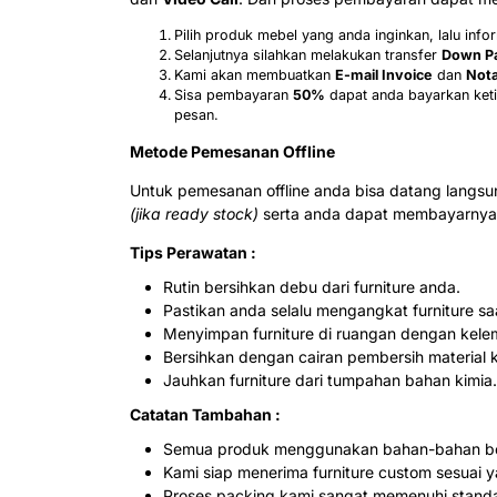
Pilih produk mebel yang anda inginkan, lalu in
Selanjutnya silahkan melakukan transfer
Down P
Kami akan membuatkan
E-mail Invoice
dan
Nota
Sisa pembayaran
50%
dapat anda bayarkan keti
pesan.
Metode Pemesanan Offline
Untuk pemesanan offline anda bisa datang langs
(jika ready stock)
serta anda dapat membayarnya 
Tips Perawatan :
Rutin bersihkan debu dari furniture anda.
Pastikan anda selalu mengangkat furniture s
Menyimpan furniture di ruangan dengan kele
Bersihkan dengan cairan pembersih material 
Jauhkan furniture dari tumpahan bahan kimia.
Catatan Tambahan :
Semua produk menggunakan bahan-bahan ber
Kami siap menerima furniture custom sesuai y
Proses packing kami sangat memenuhi stand