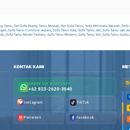
ng Tamu
,
Set Sofa Ruang Tamu Mewah
,
Set Sofa Tamu
,
Sofa Minimalis Mewah
,
Sofa
egan
,
Sofa Tamu Furniture Jepara
,
Sofa Tamu Italy
,
Sofa Tamu Jati
,
Sofa Tamu Jati Je
wah
,
Sofa Tamu Model Terbaru
,
Sofa Tamu Modern
,
Sofa Tamu Set
,
Sofa Tamu Sudut
KONTAK KAMI
ME
ORDER VIA WHATSAPP
+62 823-2620-3040
Instagram
TikTok
Pinterest
Facebook