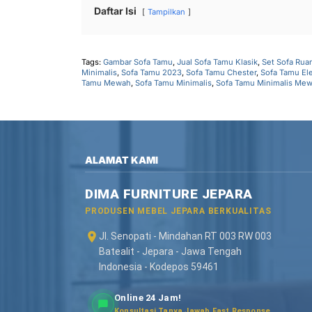
Daftar Isi
Tampilkan
Tags:
Gambar Sofa Tamu
,
Jual Sofa Tamu Klasik
,
Set Sofa Rua
Minimalis
,
Sofa Tamu 2023
,
Sofa Tamu Chester
,
Sofa Tamu El
Tamu Mewah
,
Sofa Tamu Minimalis
,
Sofa Tamu Minimalis Me
ALAMAT KAMI
DIMA FURNITURE JEPARA
PRODUSEN MEBEL JEPARA BERKUALITAS
Jl. Senopati - Mindahan RT 003 RW 003
Batealit - Jepara - Jawa Tengah
Indonesia - Kodepos 59461
Online 24 Jam!
Konsultasi Tanya Jawab Fast Response