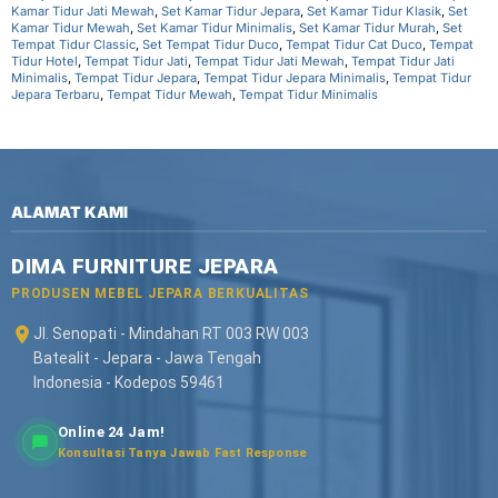
Kamar Tidur Jati Mewah
,
Set Kamar Tidur Jepara
,
Set Kamar Tidur Klasik
,
Set
Kamar Tidur Mewah
,
Set Kamar Tidur Minimalis
,
Set Kamar Tidur Murah
,
Set
Tempat Tidur Classic
,
Set Tempat Tidur Duco
,
Tempat Tidur Cat Duco
,
Tempat
Tidur Hotel
,
Tempat Tidur Jati
,
Tempat Tidur Jati Mewah
,
Tempat Tidur Jati
Minimalis
,
Tempat Tidur Jepara
,
Tempat Tidur Jepara Minimalis
,
Tempat Tidur
Jepara Terbaru
,
Tempat Tidur Mewah
,
Tempat Tidur Minimalis
ALAMAT KAMI
DIMA FURNITURE JEPARA
PRODUSEN MEBEL JEPARA BERKUALITAS
Jl. Senopati - Mindahan RT 003 RW 003
Batealit - Jepara - Jawa Tengah
Indonesia - Kodepos 59461
Online 24 Jam!
Konsultasi Tanya Jawab Fast Response