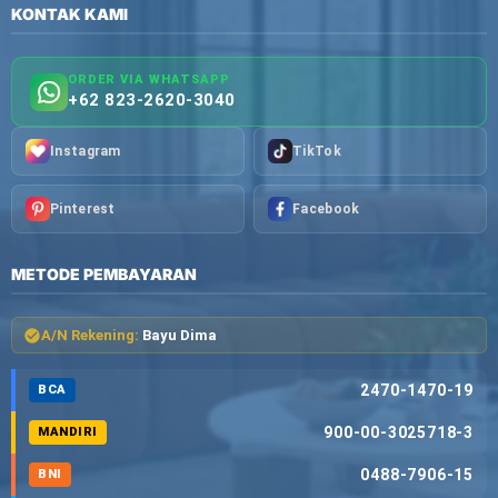
KONTAK KAMI
ORDER VIA WHATSAPP
+62 823-2620-3040
Instagram
TikTok
Pinterest
Facebook
METODE PEMBAYARAN
A/N Rekening:
Bayu Dima
2470-1470-19
BCA
900-00-3025718-3
MANDIRI
0488-7906-15
BNI