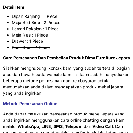
Detail Item :
Dipan Ranjang : 1 Piece
Meja Bed Side : 2 Pieces
Lemari Pakaian : 1 Piece
Meja Rias : 1 Piece
Drawer : 1 Piece
Kursi Stool : 1 Piece
Cara Pemesanan Dan Pembelian Produk Dima Furniture Jepara
Silahkan menghubungi kontak kami yang sudah tertera di bagian
atas dan bawah pada website kami ini, kami sudah menyediakan
beberapa metode pemesanan dan pembayaran untuk
memudahkan anda dalam mendapatkan produk mebel jepara
yang anda inginkan.
Metode Pemesanan Online
Anda dapat melakukan pemesanan produk mebel jepara yang
anda inginkan menggunakan cara online chatting dengan kami
melalui
WhatsApp
,
LINE
,
SMS
,
Telepon
, dan
Video Call
. Dan
proses pembayaran dapat melalui transfer bank lokal atas nama