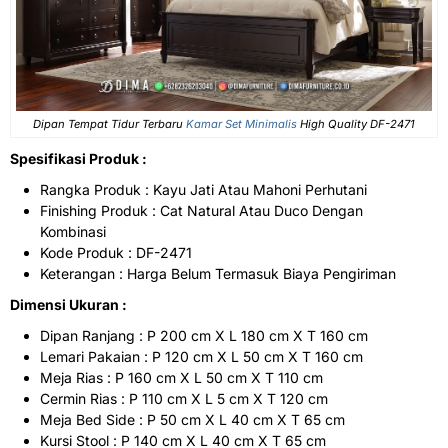
Dipan Tempat Tidur Terbaru
Kamar Set Minimalis
High Quality DF-2471
Spesifikasi Produk :
Rangka Produk : Kayu Jati Atau Mahoni Perhutani
Finishing Produk : Cat Natural Atau Duco Dengan
Kombinasi
Kode Produk : DF-2471
Keterangan : Harga Belum Termasuk Biaya Pengiriman
Dimensi Ukuran :
Dipan Ranjang : P 200 cm X L 180 cm X T 160 cm
Lemari Pakaian : P 120 cm X L 50 cm X T 160 cm
Meja Rias : P 160 cm X L 50 cm X T 110 cm
Cermin Rias : P 110 cm X L 5 cm X T 120 cm
Meja Bed Side : P 50 cm X L 40 cm X T 65 cm
Kursi Stool : P 140 cm X L 40 cm X T 65 cm