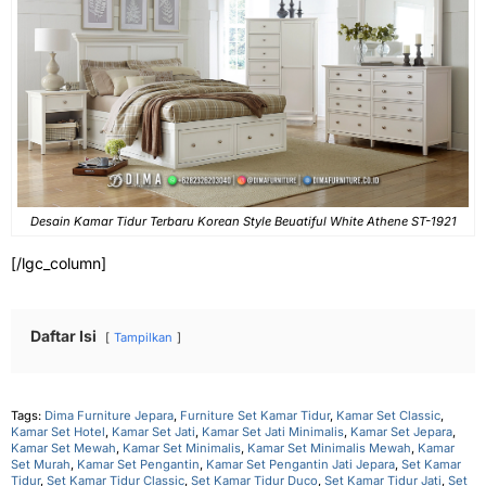
Desain Kamar Tidur Terbaru Korean Style Beuatiful White Athene ST-1921
[/lgc_column]
Daftar Isi
Tampilkan
Tags:
Dima Furniture Jepara
,
Furniture Set Kamar Tidur
,
Kamar Set Classic
,
Kamar Set Hotel
,
Kamar Set Jati
,
Kamar Set Jati Minimalis
,
Kamar Set Jepara
,
Kamar Set Mewah
,
Kamar Set Minimalis
,
Kamar Set Minimalis Mewah
,
Kamar
Set Murah
,
Kamar Set Pengantin
,
Kamar Set Pengantin Jati Jepara
,
Set Kamar
Tidur
,
Set Kamar Tidur Classic
,
Set Kamar Tidur Duco
,
Set Kamar Tidur Jati
,
Set